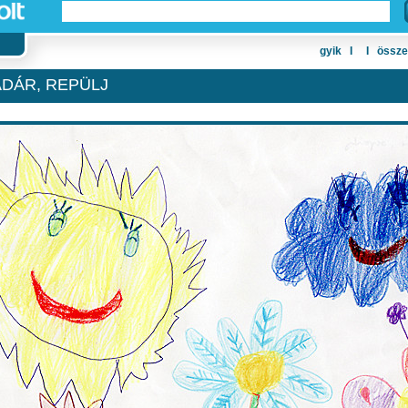
gyik
Ι
Ι
össze
DÁR, REPÜLJ