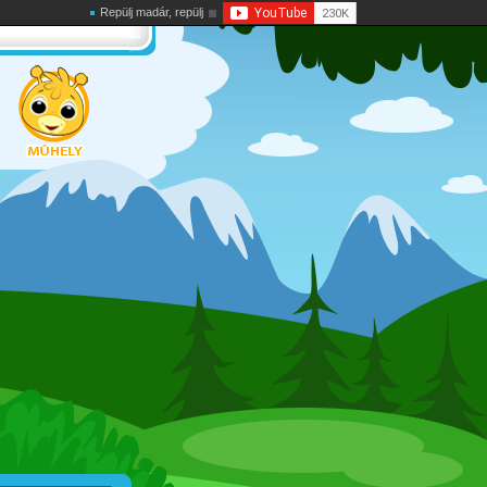
Repülj madár, repülj