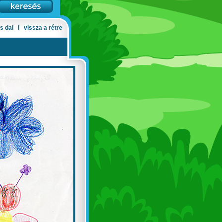
s dal
Ι
vissza a rétre