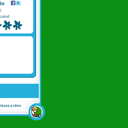
ás
zatod:
vissza a rétre