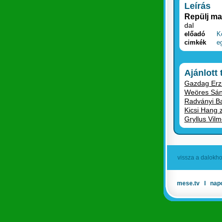
Leírás
Repülj mad
dal
előadó
K
cimkék
e
Ajánlott
Gazdag Erzs
Weöres Sánd
Radványi Ba
Kicsi Hang 
Gryllus Vilm
vissza a dalokh
mese.tv
Ι
nap