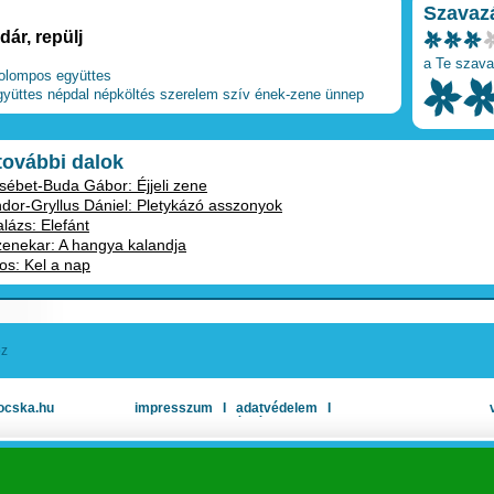
Szavaz
ár, repülj
a Te szava
olompos együttes
gyüttes
népdal
népköltés
szerelem
szív
ének-zene
ünnep
 további dalok
ébet-Buda Gábor: Éjjeli zene
or-Gryllus Dániel: Pletykázó asszonyok
lázs: Elefánt
zenekar: A hangya kalandja
os: Kel a nap
oz
ocska.hu
impresszum
Ι
adatvédelem
Ι
oldaltérkép