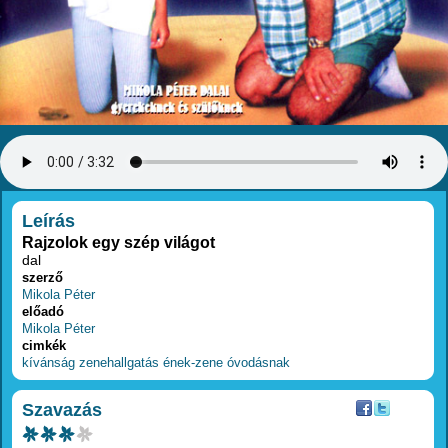
RÉSZLETEK
Leírás
Rajzolok egy szép világot
dal
szerző
Mikola Péter
előadó
Mikola Péter
cimkék
kívánság
zenehallgatás
ének-zene
óvodásnak
Szavazás