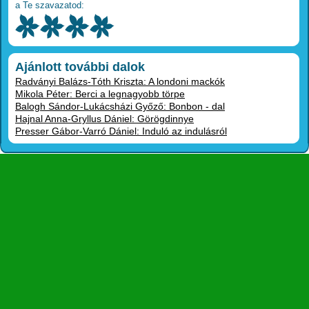
a Te szavazatod:
Ajánlott további dalok
Radványi Balázs-Tóth Kriszta: A londoni mackók
Mikola Péter: Berci a legnagyobb törpe
Balogh Sándor-Lukácsházi Győző: Bonbon - dal
Hajnal Anna-Gryllus Dániel: Görögdinnye
Presser Gábor-Varró Dániel: Induló az indulásról