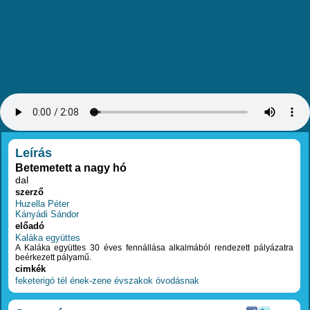
RÉSZLETEK
Leírás
Betemetett a nagy hó
dal
szerző
Huzella Péter
Kányádi Sándor
előadó
Kaláka együttes
A Kaláka együttes 30 éves fennállása alkalmából rendezett pályázatra
beérkezett pályamű.
cimkék
feketerigó
tél
ének-zene
évszakok
óvodásnak