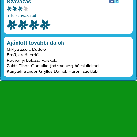
Szavazás
a Te szavazatod:
Ajánlott további dalok
Miklya Zsolt: Dúdoló
Erdő, erdő, erdő
Radványi Balázs: Faiskola
Zalán Tibor: Gomulka (házmester) bácsi tilalmai
Kányádi Sándor-Gryllus Dániel: Három székláb