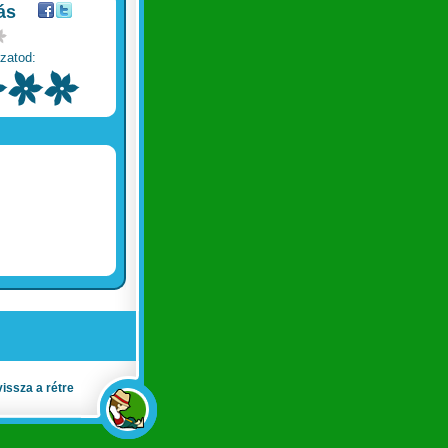
ás
zatod:
vissza a rétre