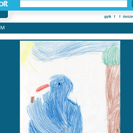
gyik
Ι
Ι
össze
OM