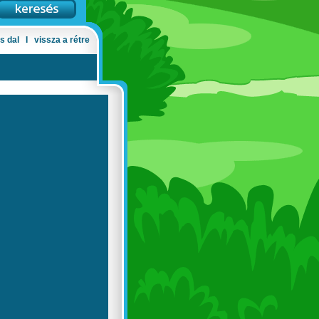
s dal
Ι
vissza a rétre