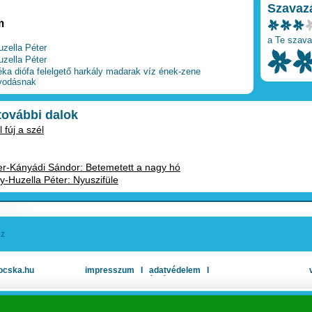
Szavaz
m
a Te szava
uzella Péter
uzella Péter
éka
diófa
felelgető
harkály
madarak
víz
ének-zene
vodásnak
 további dalok
 fúj a szél
er-Kányádi Sándor: Betemetett a nagy hó
-Huzella Péter: Nyuszifüle
oz
ocska.hu
impresszum
Ι
adatvédelem
Ι
oldaltérkép