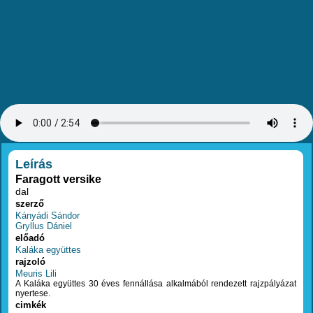
RÉSZLETEK
Leírás
Faragott versike
dal
szerző
Kányádi Sándor
Gryllus Dániel
előadó
Kaláka együttes
rajzoló
Meuris Lili
A Kaláka együttes 30 éves fennállása alkalmából rendezett rajzpályázat
nyertese.
cimkék