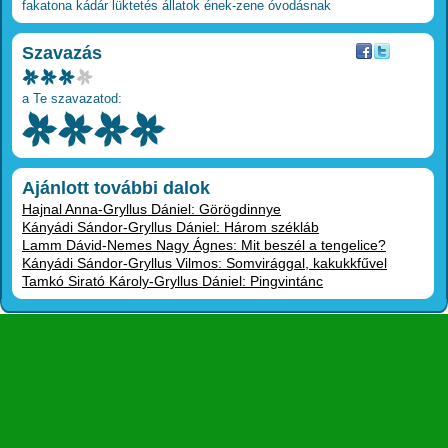
fakatona
kádár
lüktetés
állatok
ének-zene
óvodásnak
Szavazás
a Te szavazatod:
Ajánlott további dalok
Hajnal Anna-Gryllus Dániel: Görögdinnye
Kányádi Sándor-Gryllus Dániel: Három székláb
Lamm Dávid-Nemes Nagy Ágnes: Mit beszél a tengelice?
Kányádi Sándor-Gryllus Vilmos: Somvirággal, kakukkfűvel
Tamkó Sirató Károly-Gryllus Dániel: Pingvintánc