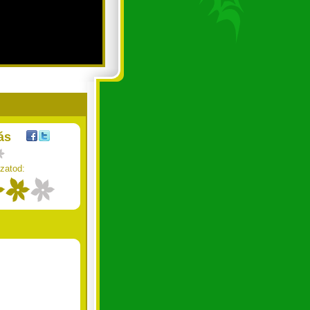
ás
zatod: