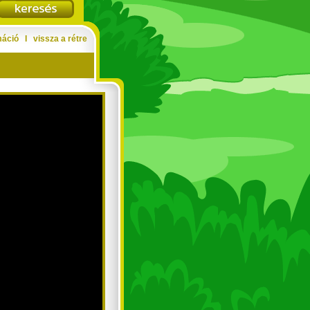
máció
Ι
vissza a rétre