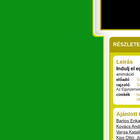
RÉSZLET
Leírás
Indulj el 
animáció
előadó
S
rajzoló
S
Az Egyszervolt
cimkék
b
ö
Ajánlott
Bartos Erik
Kovács And
Varga Katali
Kiss Ottó: Jó