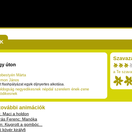
EK
Szavaz
egy úton
a Te szava
ebestyén Márta
imon János
 flashpályázat egyik díjnyertes alkotása.
oldogság
negyedikesnek
népdal
szerelem
ének-zene
tödikesnek
 további animációk
a: Maci a holdon
rás Ferenc: Manóka
n: Kiugrott a gombóc...
 kövér királyfi