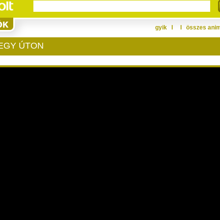
gyik
Ι
Ι
összes ani
 EGY ÚTON