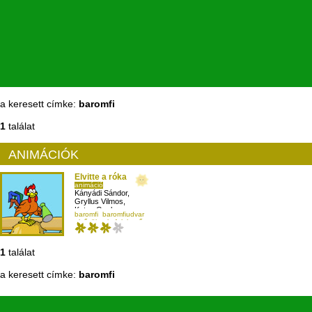
a keresett címke:
baromfi
1
találat
ANIMÁCIÓK
Elvitte a róka
animáció
Kányádi Sándor
,
Gryllus Vilmos
,
Kutas Gyula
baromfi
baromfiudvar
elsősöknek
felelgetős
1
találat
a keresett címke:
baromfi