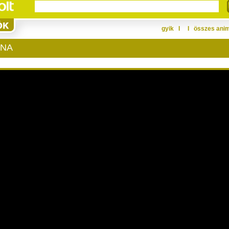
gyik
Ι
Ι
összes ani
ONA