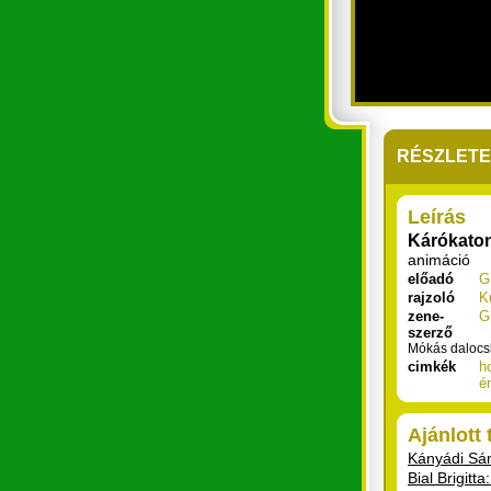
RÉSZLET
Leírás
Kárókato
animáció
előadó
G
rajzoló
K
zene-
G
szerző
Mókás dalocsk
cimkék
h
é
Ajánlott
Kányádi Sán
Bial Brigitt