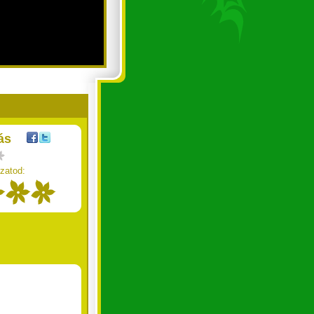
ás
zatod: