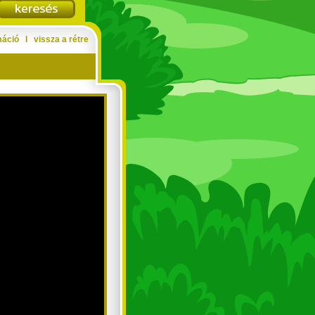
máció
Ι
vissza a rétre