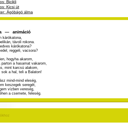
s: Bicikli
os: Kicsi út
er: Ágóbágó álma
na — animáció
án kárókatona,
likán, távoli rokona.
kedves kárókatona?
edel, reggeli, vacsora?
nden, hogyha akarom,
 parton a hasamat vakarom,
s, mint karcsú alakom,
sok a hal, teli a Balaton!
ász mind-mind eleség,
lem keszegek seregét,
gem vízben vereség,
hen a csemete, feleség.
iókhoz