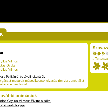
EK
Szavaz
na
a Te szava
ryllus Vilmos
utas Gyula
ryllus Vilmos
a a Pelikánról és távoli rokonáról.
orgászat
madarak
másodikosnak
olvasás
rím
víz
zenés
állat
nek-zene
óvodásnak
 további animációk
dor-Gryllus Vilmos: Elvitte a róka
a: Zöld-kék bolygó