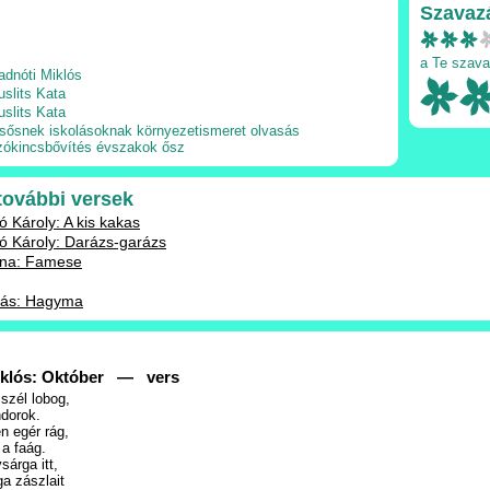
Szavaz
a Te szava
adnóti Miklós
uslits Kata
uslits Kata
lsősnek
iskolásoknak
környezetismeret
olvasás
zókincsbővítés
évszakok
ősz
 további versek
ó Károly: A kis kakas
ó Károly: Darázs-garázs
nna: Famese
rás: Hagyma
iklós: Október — vers
szél lobog,
ndorok.
 egér rág,
 a faág.
sárga itt,
ga zászlait