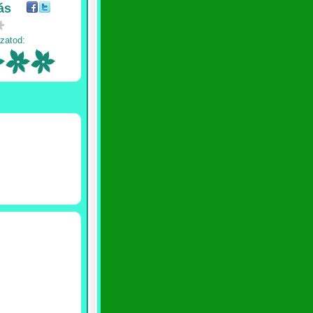
ás
zatod: