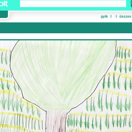
gyik
Ι
Ι
összes