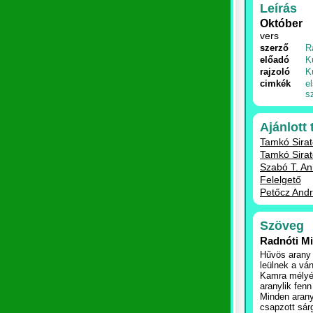
Leírás
Október
vers
szerző
R
előadó
K
rajzoló
K
cimkék
e
s
Ajánlott
Tamkó Sirat
Tamkó Sirat
Szabó T. A
Felelgető
Petőcz And
Szöveg
Radnóti M
Hűvös arany 
leülnek a vá
Kamra mélyén
aranylik fenn
Minden arany
csapzott sár