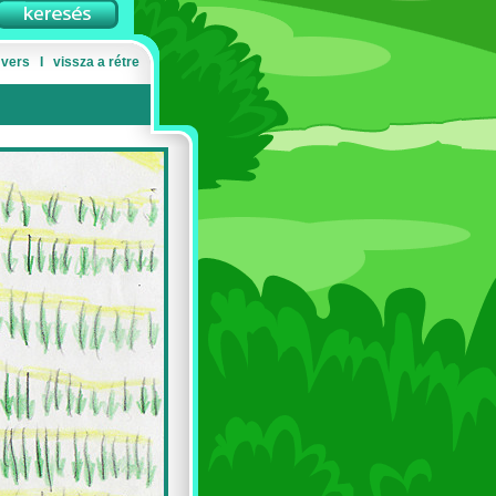
 vers
Ι
vissza a rétre