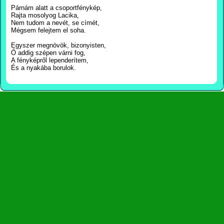
Párnám alatt a csoportfénykép,
Rajta mosolyog Lacika,
Nem tudom a nevét, se címét,
Mégsem felejtem el soha.
Egyszer megnövök, bizonyisten,
Ő addig szépen várni fog,
A fényképről lependerítem,
És a nyakába borulok.