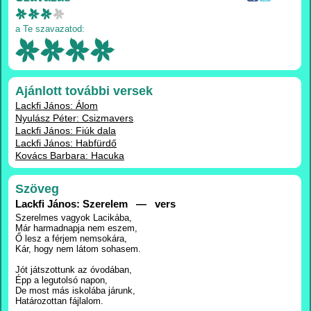
a Te szavazatod:
Ajánlott további versek
Lackfi János: Álom
Nyulász Péter: Csizmavers
Lackfi János: Fiúk dala
Lackfi János: Habfürdő
Kovács Barbara: Hacuka
Szöveg
Lackfi János: Szerelem — vers
Szerelmes vagyok Lacikába,
Már harmadnapja nem eszem,
Ő lesz a férjem nemsokára,
Kár, hogy nem látom sohasem.
Jót játszottunk az óvodában,
Épp a legutolsó napon,
De most más iskolába járunk,
Határozottan fájlalom.