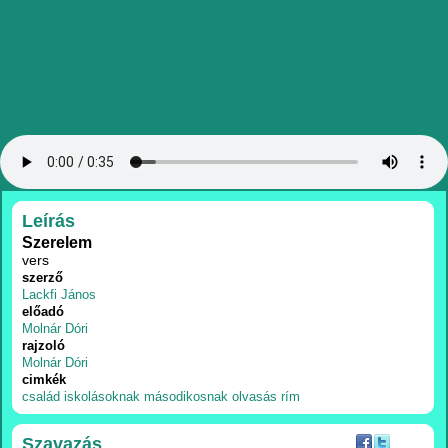
RÉSZLETEK
Leírás
Szerelem
vers
szerző
Lackfi János
előadó
Molnár Dóri
rajzoló
Molnár Dóri
cimkék
család
iskolásoknak
másodikosnak
olvasás
rím
Szavazás