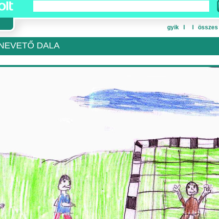
gyik
Ι
Ι
összes
 NEVETŐ DALA