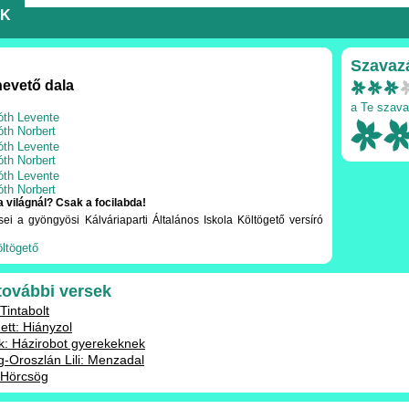
EK
Szavaz
nevető dala
a Te szava
óth Levente
óth Norbert
óth Levente
óth Norbert
óth Levente
óth Norbert
 világnál? Csak a focilabda!
ei a gyöngyösi Kálváriaparti Általános Iskola Költögető versíró
öltögető
 további versek
 Tintabolt
tt: Hiányzol
k: Házirobot gyerekeknek
g-Oroszlán Lili: Menzadal
: Hörcsög