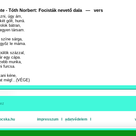
te - Tóth Norbert: Focisták nevető dala — vers
izni, úgy ám,
ét gólt, hurrá.
olok bátran,
legyen társam.
színe sárga,
 győz le máma.
pülök százzal,
ár egy cápa.
ezebb munka,
ni furcsa.
zani kéne,
at még!...(VÉGE)
hez
ocska.hu
impresszum
Ι
adatvédelem
Ι
oldaltérkép