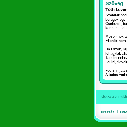
Szöveg
Tóth Leven
Szeretek foc
berúgok egy-k
Cselezek, tar
keresem, ki 
Mezemnek a 
Ellenfél nem
Ha úszok, re
lehagylak ak
Tanulni neh
Leülni, figyel
Focizni, játs
A tudás várh
vissza a versek
mese.tv
Ι
nap