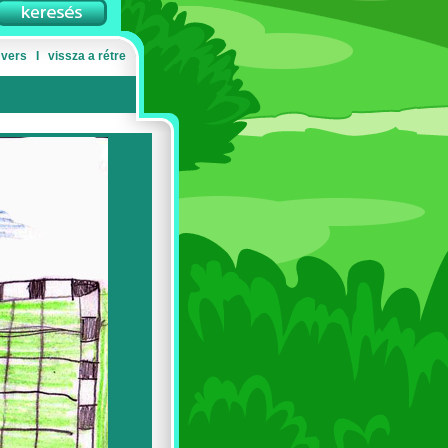
 vers
Ι
vissza a rétre