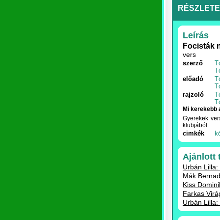
RÉSZLET
Leírás
Focisták 
vers
szerző
T
T
előadó
T
T
rajzoló
T
T
Mi kerekebb a
Gyerekek vers
klubjából.
cimkék
k
Ajánlott
Urbán Lilla:
Mák Bernade
Kiss Domini
Farkas Virá
Urbán Lilla