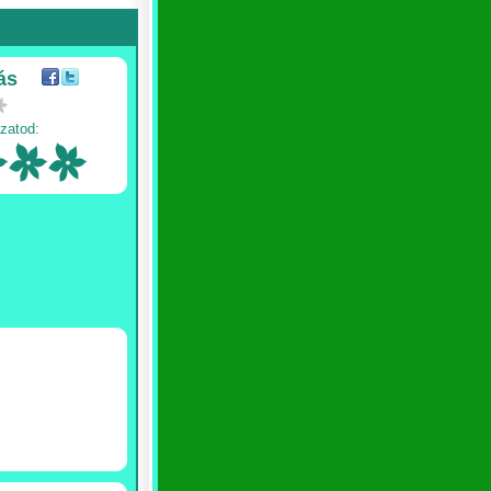
ás
zatod: