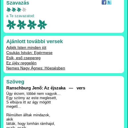
Szavazás
a Te szavazatod:
Ajánlott további versek
Adjék Isten minden jót
Csukás István: Egérmese
Esik, eső csepereg
Ez újév reggelén
Nemes Nagy Ágnes: Hóesésben
Szöveg
Ranschburg Jenő: Az éjszaka — vers
Úgy érzem, többé nem vagyok...
Egy szörny az este meglesett,
S elbújva itt az ágy mögött
megett...
Rémülten álltak mindazok,
akik
látták, hogy lomhán rámhajol,
eszik, eszik...