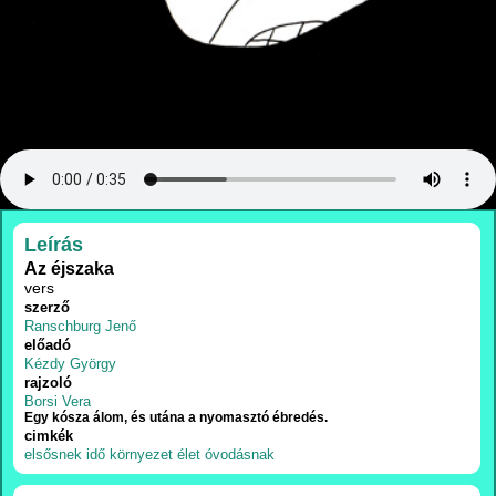
RÉSZLETEK
Leírás
Az éjszaka
vers
szerző
Ranschburg Jenő
előadó
Kézdy György
rajzoló
Borsi Vera
Egy kósza álom, és utána a nyomasztó ébredés.
cimkék
elsősnek
idő
környezet
élet
óvodásnak