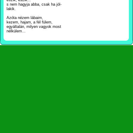
s nem hagyja abba, csak ha jól-
lakik.
Azóta nézem lábaim,
kezem, hajam, a fél fülem,
egyáltalán, milyen vagyok most
nélkülem...