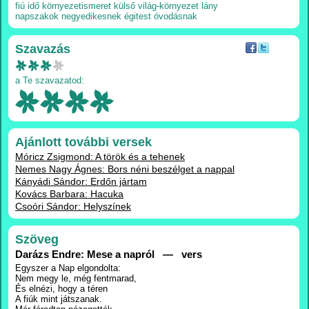
fiú
idő
környezetismeret
külső világ-környezet
lány
napszakok
negyedikesnek
égitest
óvodásnak
Szavazás
a Te szavazatod:
Ajánlott további versek
Móricz Zsigmond: A török és a tehenek
Nemes Nagy Ágnes: Bors néni beszélget a nappal
Kányádi Sándor: Erdőn jártam
Kovács Barbara: Hacuka
Csoóri Sándor: Helyszínek
Szöveg
Darázs Endre: Mese a napról — vers
Egyszer a Nap elgondolta:
Nem megy le, még fentmarad,
És elnézi, hogy a téren
A fiúk mint játszanak.