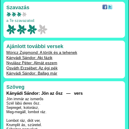
Szavazás
a Te szavazatod:
Ajánlott további versek
Móricz Zsigmond: A török és a tehenek
Kányádi Sándor: Aki fázik
Nyulász Péter: Almát eszem
Osváth Erzsébet: Az égi pék
Kányádi Sándor: Ballag már
Szöveg
Kányádi Sándor: Jön az ősz — vers
Jön immár az ismerős
Szél lábú deres ősz.
Sepreget, kotorász,
Meg-megáll, lombot ráz.
Lombot ráz, diót ver,
Krumplit ás, szüretel.