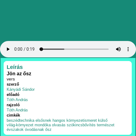
RÉSZLETEK
Leírás
Jön az ősz
vers
szerző
Kányádi Sándor
előadó
Tóth András
rajzoló
Tóth András
cimkék
beszédtechnika
elsősnek
hangos
környezetismeret
külső
világ-környezet
mondóka
olvasás
szókincsbővítés
természet
évszakok
óvodásnak
ősz