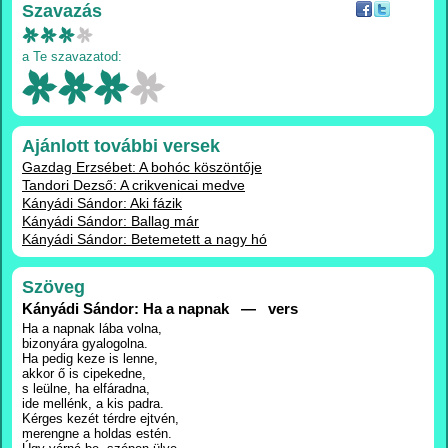
Szavazás
a Te szavazatod:
Ajánlott további versek
Gazdag Erzsébet: A bohóc köszöntője
Tandori Dezső: A crikvenicai medve
Kányádi Sándor: Aki fázik
Kányádi Sándor: Ballag már
Kányádi Sándor: Betemetett a nagy hó
Szöveg
Kányádi Sándor: Ha a napnak — vers
Ha a napnak lába volna,
bizonyára gyalogolna.
Ha pedig keze is lenne,
akkor ő is cipekedne,
s leülne, ha elfáradna,
ide mellénk, a kis padra.
Kérges kezét térdre ejtvén,
merengne a holdas estén.