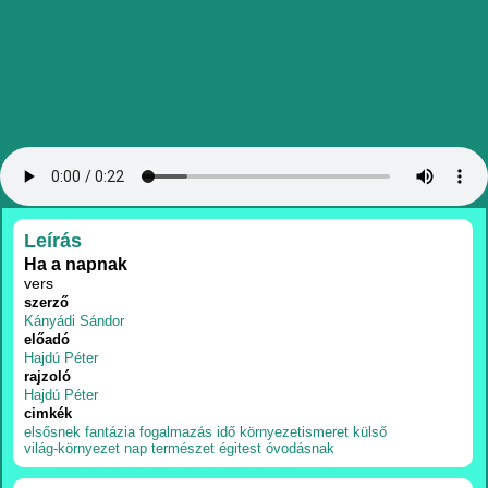
RÉSZLETEK
Leírás
Ha a napnak
vers
szerző
Kányádi Sándor
előadó
Hajdú Péter
rajzoló
Hajdú Péter
cimkék
elsősnek
fantázia
fogalmazás
idő
környezetismeret
külső
világ-környezet
nap
természet
égitest
óvodásnak