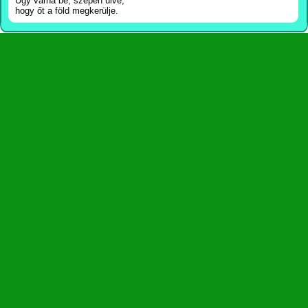
Úgy várná be, szépen ülve,
hogy őt a föld megkerülje.