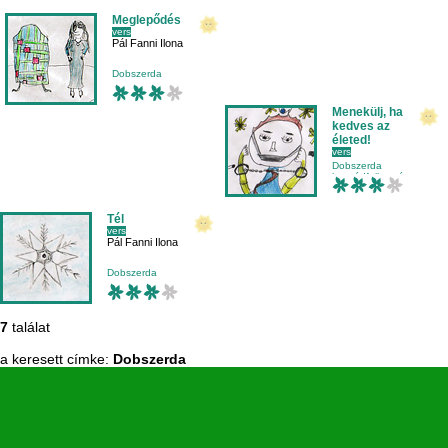
Meglepődés
vers
Pál Fanni Ilona
Dobszerda
Menekülj, ha
kedves az
életed!
vers
Pásztor Zsolt
Dobszerda
beszédfejlesztés
negyedikesnek
olvasás-szövegértés
Tél
vers
Pál Fanni Ilona
Dobszerda
7
találat
a keresett címke:
Dobszerda