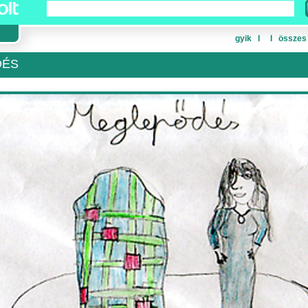
gyik
Ι
Ι
összes
DÉS