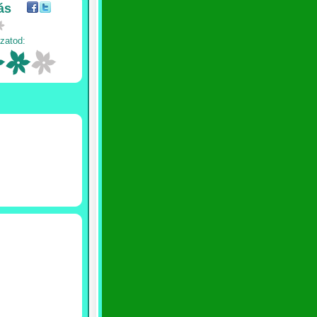
ás
zatod: