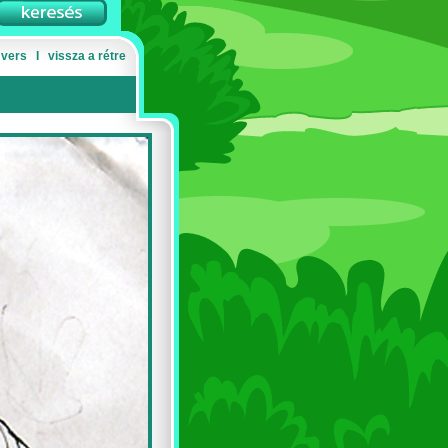
 vers
Ι
vissza a rétre