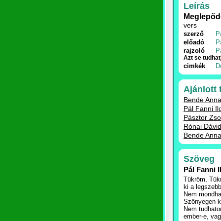
Leírás
Meglepőd
vers
szerző
P
előadó
P
rajzoló
P
Azt se tudhat
cimkék
D
Ajánlott
Bende Anna
Pál Fanni I
Pásztor Zso
Rónai Dávi
Bende Annam
Szöveg
Pál Fanni
Tükröm, Tük
ki a legszeb
Nem mondhato
Szőnyegen kí
Nem tudhato
ember-e, vag