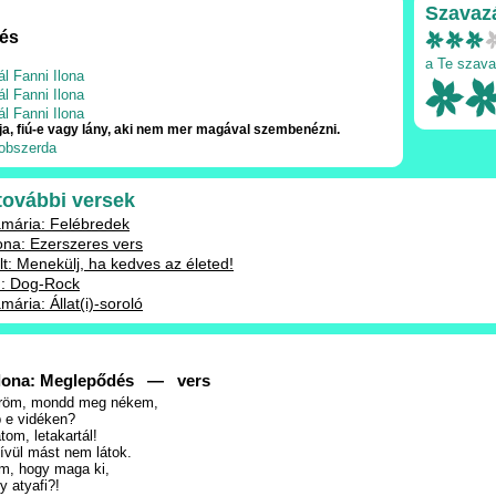
Szavaz
és
a Te szava
ál Fanni Ilona
ál Fanni Ilona
ál Fanni Ilona
ja, fiú-e vagy lány, aki nem mer magával szembenézni.
obszerda
 további versek
mária: Felébredek
lona: Ezerszeres vers
lt: Menekülj, ha kedves az életed!
d: Dog-Rock
ária: Állat(i)-soroló
 Ilona: Meglepődés — vers
röm, mondd meg nékem,
b e vidéken?
m, letakartál!
vül mást nem látok.
m, hogy maga ki,
y atyafi?!