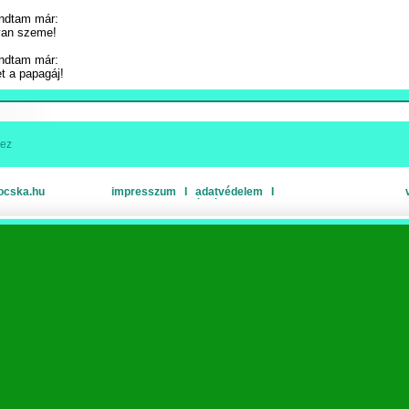
ndtam már:
 van szeme!
ndtam már:
t a papagáj!
hez
ocska.hu
impresszum
Ι
adatvédelem
Ι
oldaltérkép