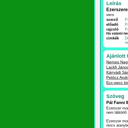
Leírás
Ezerszere
vers
szerző
P
előadó
P
rajzoló
P
Ha valami nem
cimkék
D
n
Ajánlott
Nemes Nagy
Lackfi Jáno
Kányádi Sán
Petőcz Andr
Ecc-pecc k
Szöveg
Pál Fanni 
Ezerszer mo
nem lábtörlő 
Ezerszer mo
nincs aranybó