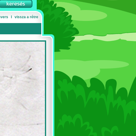
 vers
Ι
vissza a rétre