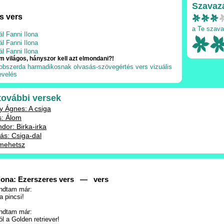
Szavaz
s vers
a Te szava
ál Fanni Ilona
ál Fanni Ilona
ál Fanni Ilona
 világos, hányszor kell azt elmondani?!
obszerda
harmadikosnak
olvasás-szövegértés
vers
vizuális
evelés
 további versek
 Ágnes: A csiga
s: Álom
dor: Birka-irka
ás: Csiga-dal
imehetsz
Ilona: Ezerszeres vers — vers
ndtam már:
a pincsi!
ndtam már:
l a Golden retriever!