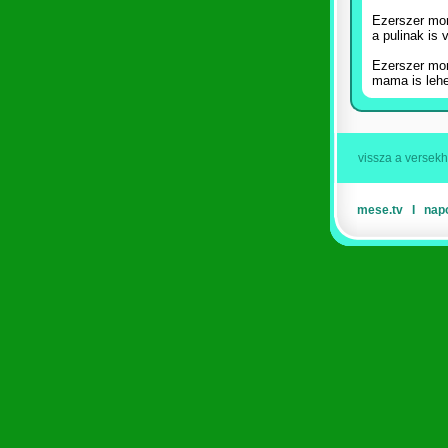
Ezerszer mo
a pulinak is
Ezerszer mo
mama is lehe
vissza a versek
mese.tv
Ι
nap