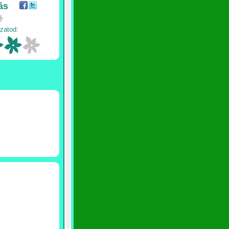
ás
zatod: