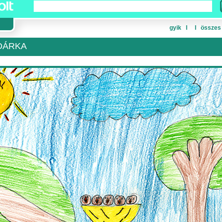
gyik
Ι
Ι
összes
DÁRKA