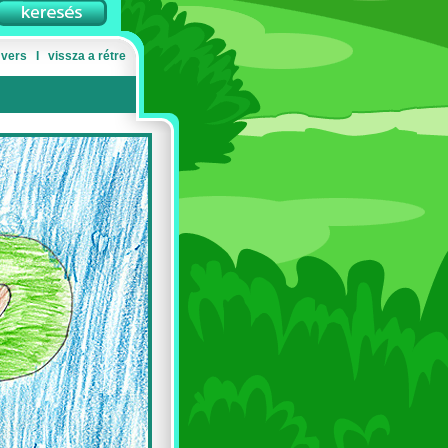
 vers
Ι
vissza a rétre