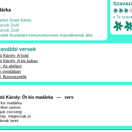
Szavaz
dárka
a Te szava
amkó Sirató Károly
urcsik Zsófi
urcsik Zsófi
salád
fészeklakó
környezetismeret
másodikosnak
állat
 további versek
ó Károly: A hold
ó Károly: A kis kakas
: Az elefánt
Az óvodában
l: Buszvezetők
ató Károly: Öt kis madárka — vers
 kis madárka.
 őket semmi.
juk csicsergi:
zép, mégiscsak jó
árnak lenni.