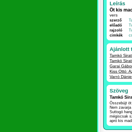
Leírás
Öt kis ma
vers
szerző
T
előadó
T
rajzoló
T
cimkék
c
Ajánlott
Tamkó Sirat
Tamkó Sirat
Garai Gábor
Kiss Ottó: 
Varró Dánie
Szöveg
Tamkó Sir
Összebújt öt
Nem zavarja
Suttogó hang
mégiscsak s
apró kis mad