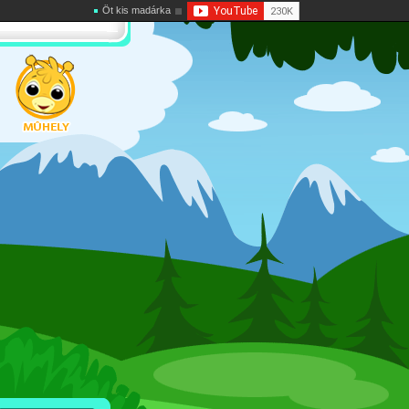
Öt kis madárka