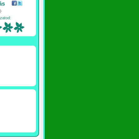
ás
zatod: