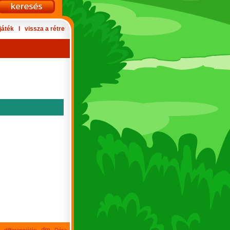
játék
Ι
vissza a rétre
dm