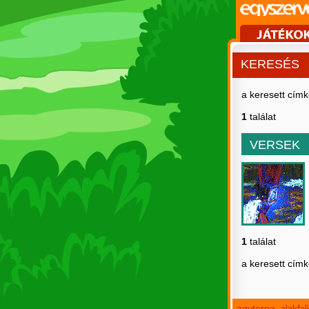
KERESÉS
a keresett cím
1
találat
VERSEK
1
találat
a keresett cím
agytorna
alakfe