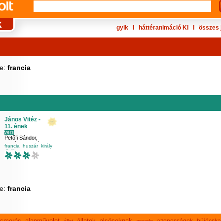
gyik
Ι
háttéranimáció KI
Ι
összes 
ke:
francia
János Vitéz -
11. ének
vers
Petőfi Sándor
,
Sudár Annamária
,
francia
huszár
király
Széchenyi István Általános Iskola
török
ke:
francia
lismerés
alapművelet
állatok
alsósoknak