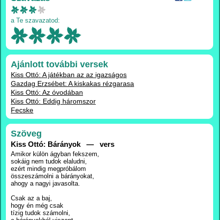
a Te szavazatod:
Ajánlott további versek
Kiss Ottó: A játékban az az igazságos
Gazdag Erzsébet: A kiskakas rézgarasa
Kiss Ottó: Az óvodában
Kiss Ottó: Eddig háromszor
Fecske
Szöveg
Kiss Ottó: Bárányok — vers
Amikor külön ágyban fekszem,
sokáig nem tudok elaludni,
ezért mindig megpróbálom
összeszámolni a bárányokat,
ahogy a nagyi javasolta.
Csak az a baj,
hogy én még csak
tízig tudok számolni,