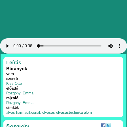
RÉSZLETEK
Leírás
Bárányok
vers
szerző
Kiss Ottó
előadó
Rozgonyi Emma
rajzoló
Rozgonyi Emma
cimkék
alvás
harmadikosnak
olvasás
olvasástechnika
álom
Szavazás