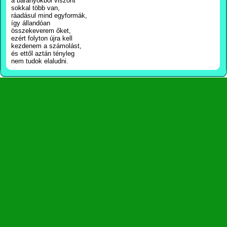
a bárányokból viszont
sokkal több van,
ráadásul mind egyformák,
így állandóan
összekeverem őket,
ezért folyton újra kell
kezdenem a számolást,
és ettől aztán tényleg
nem tudok elaludni.