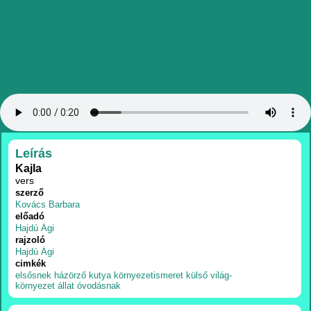
RÉSZLETEK
Leírás
Kajla
vers
szerző
Kovács Barbara
előadó
Hajdú Ági
rajzoló
Hajdú Ági
cimkék
elsősnek
házörző
kutya
környezetismeret
külső világ-
környezet
állat
óvodásnak