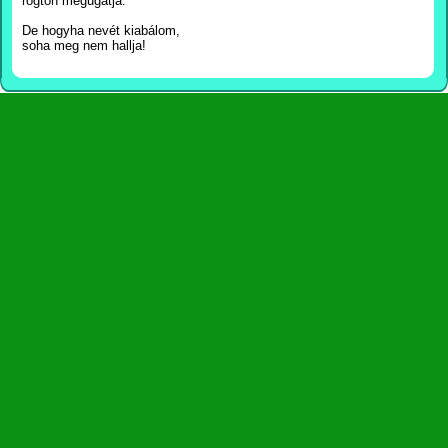
rögtön megugatja.
De hogyha nevét kiabálom,
soha meg nem hallja!