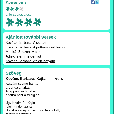
Szavazás
a Te szavazatod:
Ajánlott további versek
Kovács Barbara: A csacsi
Kovács Barbara: A pöttyös zsebkendő
Muskát Zsuzsa: A sün
Adjék Isten minden jót
Kovács Barbara: Az én bátyám
Szöveg
Kovács Barbara: Kajla — vers
Kutyám szeme barna,
a Bundája tarka.
A tappancsa hófehér,
a farka pont a földig ér.
Úgy hívőm őt, Kajla,
fülel minden zajra.
Hogyha szúnyog zümmög feje fölött,