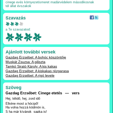
cinege
evés
környezetismeret
madárvédelem
másodikosnak
tél
állat
évszakok
Szavazás
a Te szavazatod:
Ajánlott további versek
Gazdag Erzsébet: A bohóc köszöntője
Muskát Zsuzsa: A giliszta
Tamkó Sirató Károly: A kis kakas
Gazdag Erzsébet: A kiskakas rézgarasa
Gazdag Erzsébet: A rigó levele
Szöveg
Gazdag Erzsébet: Cinege etetés — vers
Hej, télidő, hej, zord idő
Elkéne most a hócipő!
Ha volna hozzá ködmön is,
S ha már kívánok  sapka is!