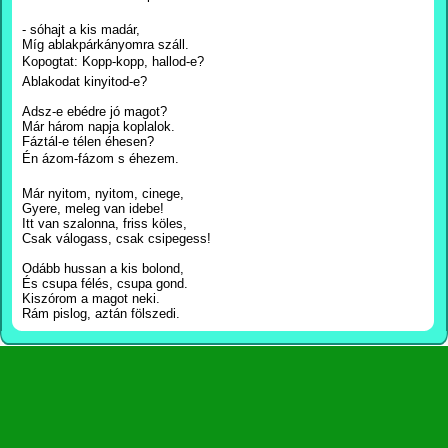
- sóhajt a kis madár,
Míg ablakpárkányomra száll.
Kopogtat: Kopp-kopp, hallod-e?
Ablakodat kinyitod-e?
Adsz-e ebédre jó magot?
Már három napja koplalok.
Fáztál-e télen éhesen?
Én ázom-fázom s éhezem.
Már nyitom, nyitom, cinege,
Gyere, meleg van idebe!
Itt van szalonna, friss köles,
Csak válogass, csak csipegess!
Odább hussan a kis bolond,
És csupa félés, csupa gond.
Kiszórom a magot neki.
Rám pislog, aztán fölszedi.