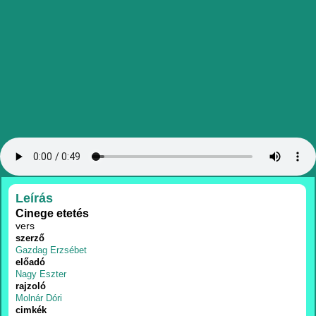
RÉSZLETEK
Leírás
Cinege etetés
vers
szerző
Gazdag Erzsébet
előadó
Nagy Eszter
rajzoló
Molnár Dóri
cimkék