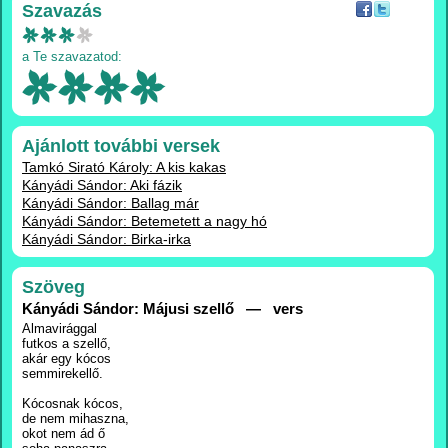
Szavazás
a Te szavazatod:
Ajánlott további versek
Tamkó Sirató Károly: A kis kakas
Kányádi Sándor: Aki fázik
Kányádi Sándor: Ballag már
Kányádi Sándor: Betemetett a nagy hó
Kányádi Sándor: Birka-irka
Szöveg
Kányádi Sándor: Májusi szellő — vers
Almavirággal
futkos a szellő,
akár egy kócos
semmirekellő.
Kócosnak kócos,
de nem mihaszna,
okot nem ád ő