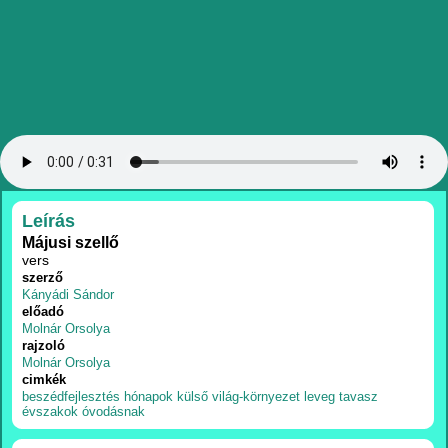
RÉSZLETEK
Leírás
Májusi szellő
vers
szerző
Kányádi Sándor
előadó
Molnár Orsolya
rajzoló
Molnár Orsolya
cimkék
beszédfejlesztés
hónapok
külső világ-környezet
leveg
tavasz
évszakok
óvodásnak