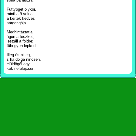
soha panaszra.
Füttyöget olykor,
mintha ő volna
a kertek kedves
sárgarigója.
Meghintáztatja
ágon a fészket,
leszáll a földre:
fűhegyen lépked.
Illeg és billeg,
s ha dolga nincsen,
elüldögél egy
kék nefelejcsen.