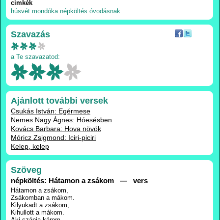
cimkék
húsvét
mondóka
népköltés
óvodásnak
Szavazás
a Te szavazatod:
Ajánlott további versek
Csukás István: Egérmese
Nemes Nagy Ágnes: Hóesésben
Kovács Barbara: Hova növök
Móricz Zsigmond: Iciri-piciri
Kelep, kelep
Szöveg
népköltés: Hátamon a zsákom — vers
Hátamon a zsákom,
Zsákomban a mákom.
Kilyukadt a zsákom,
Kihullott a mákom.
Aki szánja károm,