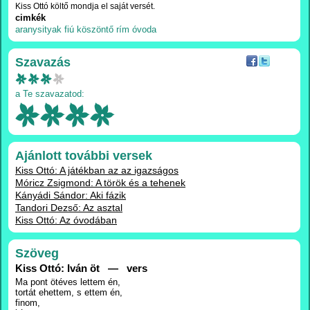
Kiss Ottó költő mondja el saját versét.
cimkék
aranysityak
fiú
köszöntő
rím
óvoda
Szavazás
a Te szavazatod:
Ajánlott további versek
Kiss Ottó: A játékban az az igazságos
Móricz Zsigmond: A török és a tehenek
Kányádi Sándor: Aki fázik
Tandori Dezső: Az asztal
Kiss Ottó: Az óvodában
Szöveg
Kiss Ottó: Iván öt — vers
Ma pont ötéves lettem én,
tortát ehettem, s ettem én,
finom,