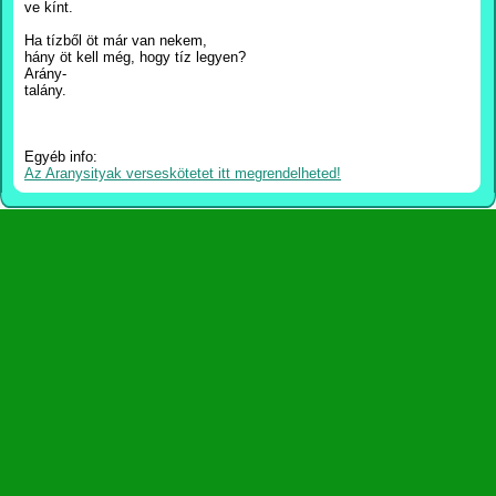
ve kínt.
Ha tízből öt már van nekem,
hány öt kell még, hogy tíz legyen?
Arány-
talány.
Egyéb info:
Az Aranysityak verseskötetet itt megrendelheted!