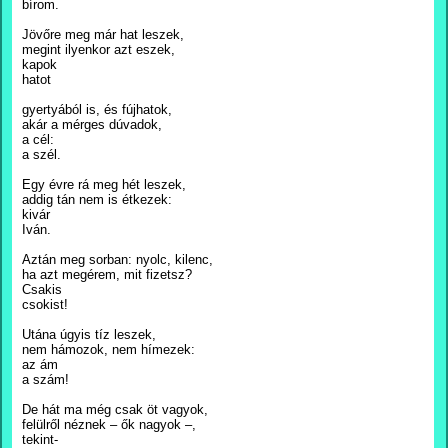
bírom.
Jövőre meg már hat leszek,
megint ilyenkor azt eszek,
kapok
hatot
gyertyából is, és fújhatok,
akár a mérges dúvadok,
a cél:
a szél.
Egy évre rá meg hét leszek,
addig tán nem is étkezek:
kivár
Iván.
Aztán meg sorban: nyolc, kilenc,
ha azt megérem, mit fizetsz?
Csakis
csokist!
Utána úgyis tíz leszek,
nem hámozok, nem hímezek:
az ám
a szám!
De hát ma még csak öt vagyok,
felülről néznek – ők nagyok –,
tekint-