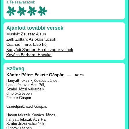
a Te szavazatod:
Ajánlott további versek
Muskát Zsuzsa: A sün
Zelk Zoltán: Az okos tücsök
Csanádi Imre: Első hó
Kányádi Sándor: Ha én zápor volnék
Kovács Barbara: Hacuka
Szöveg
Kántor Péter: Fekete Gáspár — vers
Hanyatt fekszik Kovács János,
hason fekszik Ács Pál,
Szabó Józsi vakarózik,
ül törökülésben
Fekete Gáspár.
Cseréljünk, szól Gáspár.
Hason fekszik Kovács János,
hanyatt fekszik Ács Pál,
Szabó Józsi vakarózik,
ül törökülésben