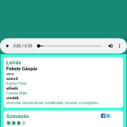
RÉSZLETEK
Leírás
Fekete Gáspár
vers
szerző
Kántor Péter
előadó
Cserba Máté
cimkék
elsősnek
iskolásoknak
lustálkodás
olvasás
szövegértés
Szavazás