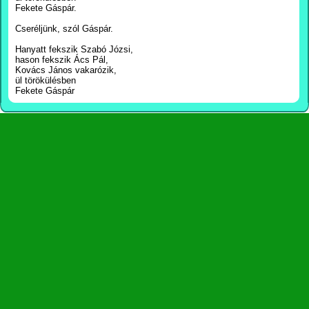
Fekete Gáspár.
Cseréljünk, szól Gáspár.
Hanyatt fekszik Szabó Józsi,
hason fekszik Ács Pál,
Kovács János vakarózik,
ül törökülésben
Fekete Gáspár