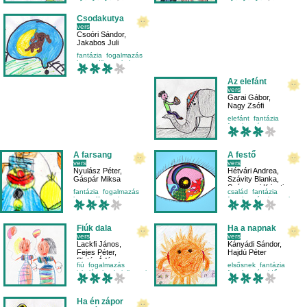
Csodakutya
vers
Csoóri Sándor
,
Jakabos Juli
fantázia
fogalmazás
harmadikosnak
kutya
Az elefánt
vers
Garai Gábor
,
Nagy Zsófi
elefánt
fantázia
fogalmazás
harmadikosnak
A farsang
A festő
vers
vers
Nyulász Péter
,
Hétvári Andrea
,
Gáspár Miksa
Szávity Blanka
,
Szárnyasi Krisztina
fantázia
fogalmazás
család
fantázia
harmadikosnak
fogalmazás
hangulat
Fiúk dala
Ha a napnak
vers
vers
Lackfi János
,
Kányádi Sándor
,
Fejes Péter
,
Hajdú Péter
Pintér Ádám
fiú
fogalmazás
elsősnek
fantázia
iskolásoknak
jellemrajz
fogalmazás
idő
Ha én zápor