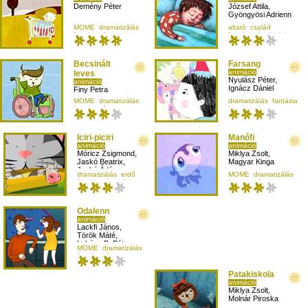
Demény Péter
József Attila
,
Gyöngyösi Adrienn
MOME
dramatizálás
altató
család
fogalmazás
fogalmazás
irodalom
negyedikesnek
Becsinált
Farsang
animáció
leves
Nyulász Péter
,
animáció
Ignácz Dániel
Finy Petra
MOME
dramatizálás
dramatizálás
fantázia
fogalmazás
fogalmazás
negyedikesnek
óvodásoknak
Iciri-piciri
Manófi
animáció
animáció
Móricz Zsigmond
,
Miklya Zsolt
,
Jaskó Beatrix
,
Magyar Kinga
Jaskó Ádám
dramatizálás
erdő
MOME
dramatizálás
fogalmazás
ház
fogalmazás
harmadikosnak
Odalenn
animáció
Lackfi János
,
Török Máté
,
Lukács B. Péter
MOME
dramatizálás
fogalmazás
negyedikesnek
Patakiskola
animáció
Miklya Zsolt
,
Molnár Piroska