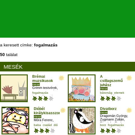
a keresett címke:
fogalmazás
50
találat
MESÉK
Brémai
A
muzsikusok
csillagszemű
mese
juhász
Grimm testvérek
,
mese
Zugmann Zoltán
,
Zugmann Zoltán
,
fogalmazás
bátorság
elemek
Nagy Diána
Szoboszlay Eszter
harmadikosnak
fogalmazás
időrend
mese-vers
harmadikosnak
Dióbél
Divatborz
mese
királykisasszony
Dragomán György
,
mese
Zugmann Zoltán
,
Móra Ferenc
,
Pásztohy Panka
Szabó Gyula
,
baba
család
dió
borz
fogalmazás
Kutas Gyula
fogalmazás
harmadikosnak
helyesírás