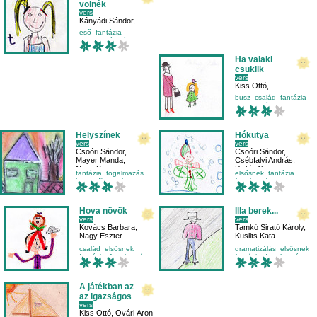
volnék
vers
Kányádi Sándor
,
Rozgonyi Emma
eső
fantázia
fogalmazás
lány
Ha valaki
csuklik
vers
Kiss Ottó
,
Muszka Lujza
busz
család
fantázia
fogalmazás
Helyszínek
Hókutya
vers
vers
Csoóri Sándor
,
Csoóri Sándor
,
Mayer Manda
,
Csébfalvi András
,
Nagy Benjamin
Pintér Alma
fantázia
fogalmazás
elsősnek
fantázia
harmadikosnak
fogalmazás
helyesírás
környezetismeret
Hova növök
Illa berek...
vers
vers
Kovács Barbara
,
Tamkó Sirató Károly
,
Nagy Eszter
Kuslits Kata
család
elsősnek
dramatizálás
elsősnek
fantázia
fogalmazás
fantázia
fogalmazás
A játékban az
az igazságos
vers
Kiss Ottó
,
Óvári Áron