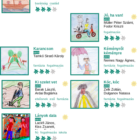
barátság
család
fantázia
fiú
Jó, ha van!
vers
Müller Péter Sziámi
,
Fodor Kriszti
fogalmazás
iskolásoknak
negyedikesnek
olvasás
Karancson
Kéményről
vers
kéményre
Tamkó Sirató Károly
vers
Nemes Nagy Ágnes
,
Maradi Panna
fantázia
fogalmazás
fantázia
fogalmazás
mese-vers
mondóka
harmadikosnak
helyesírás
Ki szelet vet
Kóc, kóc
vers
vers
Barak László
,
Zelk Zoltán
,
Ardai Boglárka
Dulganov Natasa
elsősnek
eső
fantázia
fantázia
fogalmazás
fogalmazás
külső világ-környezet
mondóka
Lányok dala
vers
Lackfi János
,
Kiss Zsanett
,
Nagy Eszter
fiú
fogalmazás
iskola
jellemrajz