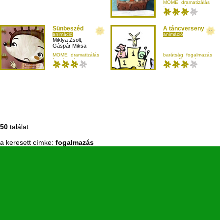
MOME
dramatizálás
fogalmazás
iskolásoknak
Sünbeszéd
A táncverseny
animáció
animáció
Miklya Zsolt
,
Gáspár Miksa
MOME
dramatizálás
barátság
fogalmazás
fogalmazás
negyedikesnek
negyedikesnek
szövegalkotás
50
találat
a keresett címke:
fogalmazás