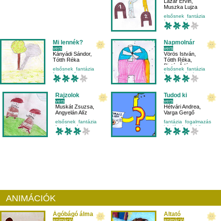
Lázár Ervin
,
Muszka Lujza
elsősnek
fantázia
fogalmazás
mese-vers
Mi lennék?
Napmolnár
vers
vers
Kányádi Sándor
,
Vörös István
,
Tótth Réka
Tótth Réka
,
Pintér Ádám
elsősnek
fantázia
elsősnek
fantázia
fogalmazás
fogalmazás
hangos
környezetismeret
Rajzolok
Tudod ki
vers
vers
Muskát Zsuzsa
,
Hétvári Andrea
,
Angyelán Alíz
Varga Gergő
elsősnek
fantázia
fantázia
fogalmazás
fogalmazás
iskolásoknak
környezet
közlekedés
ANIMÁCIÓK
Ágóbágó álma
Altató
animáció
animáció