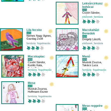
Lekvárcirkusz
bohócai
vers
Csoóri Sándor
,
Csébfalvi Anna
elsősnek
fantázia
fogalmazás
környezetismeret
Lila fecske
Macskaházi
vers
Benedek
Nemes Nagy Ágnes
,
vers
Gazdag Zsófi
Drégely László
,
Halmavánszky Melinda
fantázia
fogalmazás
elsősnek
fantázia
harmadikosnak
fogalmazás
mese-vers
madarak
Macskapiac
Manó
vers
vers
Csoóri Sándor
,
Muskát Zsuzsa
,
Kuslits Kata
,
Takács Luca
Erdei Petra
fantázia
fogalmazás
fantázia
fogalmazás
másodikosnak
olvasás
kitalált figura
manó
Mese
vers
Muskát Zsuzsa
,
Hoffmann Eszter
fantázia
fogalmazás
harmadikosnak
mese-vers
Mese reggelre
vers