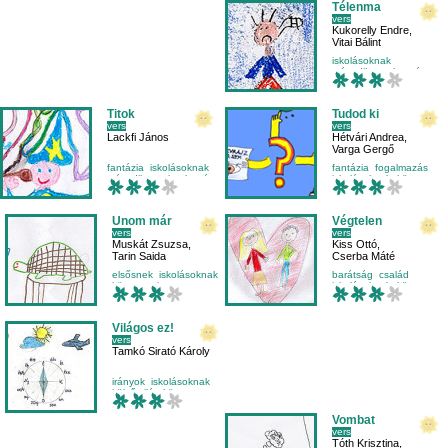
Télenma
vers
Kukorelly Endre
,
Vitai Bálint
iskolásoknak
másodikosnak
nyár
olvasás
Titok
Tudod ki
vers
vers
Lackfi János
Hétvári Andrea
,
Varga Gergő
fantázia
iskolásoknak
fantázia
fogalmazás
másodikosnak
olvasás
iskolásoknak
környezet
Unom már
Végtelen
vers
vers
Muskát Zsuzsa
,
Kiss Ottó
,
Tarin Saida
Cserba Máté
elsősnek
iskolásoknak
barátság
család
környezetismeret
iskolásoknak
kör
külső világ-környezet
Világos ez!
vers
Tamkó Sirató Károly
irányok
iskolásoknak
külső világ-környezet
tréfa
Vombat
vers
Tóth Krisztina
,