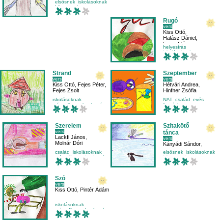
elsősnek
iskolásoknak
környezetismeret
olvasás
Rugó
vers
Kiss Ottó
,
Halász Dániel
,
Fejes Flóra
helyesírás
iskolásoknak
másodikosnak
nyelvtan
Strand
Szeptember
vers
vers
Kiss Ottó
,
Fejes Péter
,
Hétvári Andrea
,
Fejes Zsolt
Hinfner Zsófia
iskolásoknak
NAT
család
evés
másodikosnak
olvasás
fantázia
olvasástechnika
Szerelem
Szitakötő
vers
tánca
Lackfi János
,
vers
Molnár Dóri
Kányádi Sándor
,
Nagy Eszter
család
iskolásoknak
elsősnek
iskolásoknak
másodikosnak
olvasás
környezetismeret
természet
Szó
vers
Kiss Ottó
,
Pintér Ádám
iskolásoknak
másodikosnak
olvasás
olvasástechnika