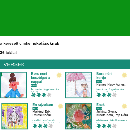
a keresett címke:
iskolásoknak
36
találat
VERSEK
Bors néni
Bors néni
beszélget a
kertje
vers
nappal
Nemes Nagy Ágnes
,
vers
Maradi Panna
Nemes Nagy Ágnes
,
fantázia
fogalmazás
fantázia
fogalmazás
Jakabos Juli
iskolásoknak
harmadikosnak
mese-vers
időjárás
Én rajzoltam
Ének
vers
vers
Majtényi Erik
,
Juhász Gyula
,
Rátosi Noémi
Kuslits Kata
,
Pap Dóra
család
elsősnek
elsősnek
iskolásoknak
iskolásoknak
képzelet
környezetismeret
évszakok