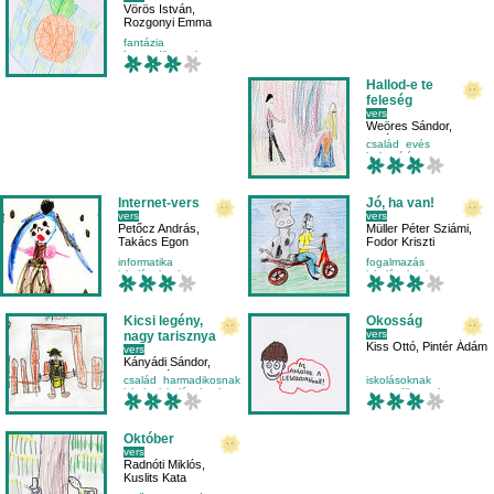
Vörös István
,
Rozgonyi Emma
fantázia
harmadikosnak
helyesírás
iskolásoknak
Hallod-e te
feleség
vers
Weöres Sándor
,
Halász Dani
,
család
evés
Kuslits Kata
helyesírás
iskolásoknak
Internet-vers
Jó, ha van!
vers
vers
Petőcz András
,
Müller Péter Sziámi
,
Takács Egon
Fodor Kriszti
informatika
fogalmazás
iskolásoknak
iskolásoknak
negyedikesnek
negyedikesnek
számítógép
olvasás
Kicsi legény,
Okosság
vers
nagy tarisznya
Kiss Ottó
,
Pintér Ádám
vers
Kányádi Sándor
,
Fejes Péter
,
család
harmadikosnak
iskolásoknak
Fejes Zsolt
iskola
iskolásoknak
negyedikesnek
olvasás
olvasástechnika
Október
vers
Radnóti Miklós
,
Kuslits Kata