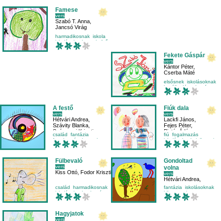
Famese
vers
Szabó T. Anna
,
Jancsó Virág
harmadikosnak
iskola
iskolásoknak
nyelvtörő
Fekete Gáspár
vers
Kántor Péter
,
Cserba Máté
elsősnek
iskolásoknak
lustálkodás
olvasás
A festő
Fiúk dala
vers
vers
Hétvári Andrea
,
Lackfi János
,
Szávity Blanka
,
Fejes Péter
,
Szárnyasi Krisztina
Pintér Ádám
család
fantázia
fiú
fogalmazás
fogalmazás
hangulat
iskolásoknak
jellemrajz
Fülbevaló
Gondoltad
vers
volna
Kiss Ottó
,
Fodor Kriszti
vers
Hétvári Andrea
,
Perez Garcia Laura
,
család
harmadikosnak
fantázia
iskolásoknak
Szekeres Mátyás
iskolásoknak
olvasás
környezetismeret
madár
Hagyjatok
vers