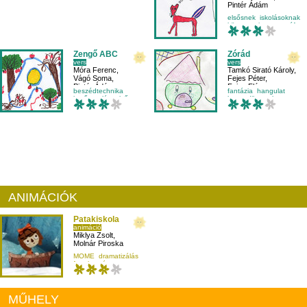
Pintér Ádám
elsősnek
iskolásoknak
környezetismeret
tréfa
Zengő ABC
Zórád
vers
vers
Móra Ferenc
,
Tamkó Sirató Károly
,
Vágó Soma
,
Fejes Péter
,
Pintér Ádám
Fejes Flóra
beszédtechnika
fantázia
hangulat
betűtanulás
elsős
harmadikosnak
hang
iskolásoknak
ANIMÁCIÓK
Patakiskola
animáció
Miklya Zsolt
,
Molnár Piroska
MOME
dramatizálás
fogalmazás
iskolásoknak
MŰHELY