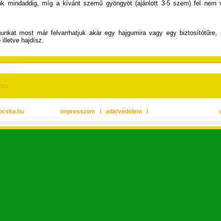
ük mindaddig, míg a kívánt szemű gyöngyöt (ajánlott 3-5 szem) fel nem v
unkat most már felvarrhatjuk akár egy hajgumira vagy egy biztosítótűre,
 illetve hajdísz.
hez
ocska.hu
impresszum
Ι
adatvédelem
Ι
oldaltérkép