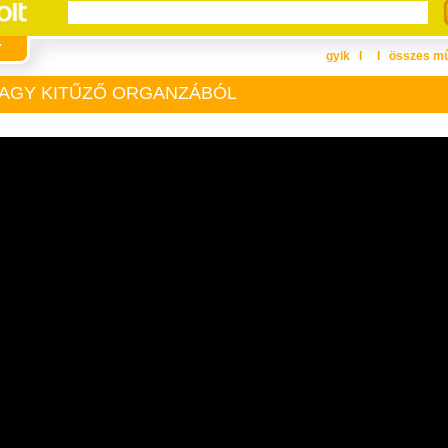
gyik
Ι
Ι
összes m
VAGY KITŰZŐ ORGANZÁBÓL