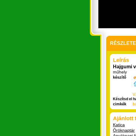
RÉSZLET
Leírás
Hajgumi v
műhely
készítő
V
Készítsd el h
cimkék
b
Ajánlott
Katica
Öröknaptár
Anyáknapi f