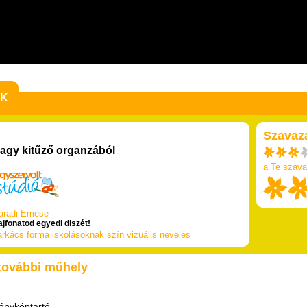
EK
Szavaz
agy kitűző organzából
a Te szava
áradi Emese
ajfonatod egyedi diszét!
arkács
forma
iskolásoknak
szín
vizuális nevelés
 további műhely
ényképtartó