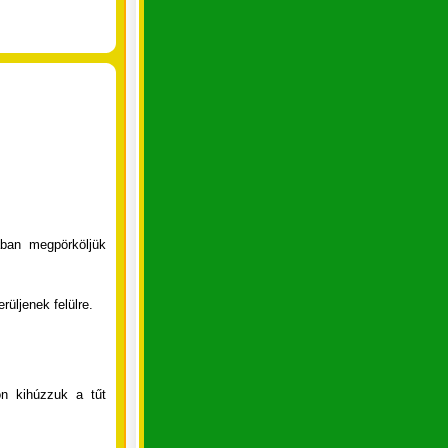
ában megpörköljük
üljenek felülre.
on kihúzzuk a tűt