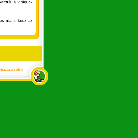
arrtuk a virágunk
 és máris kész az
vissza a rétre