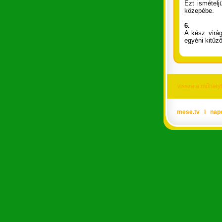
Ezt ismételj
közepébe.
6.
A kész virág
egyéni kitűző
vissza a műhely
mese.tv
Ι
nap