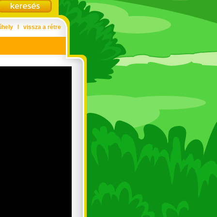
űhely
Ι
vissza a rétre