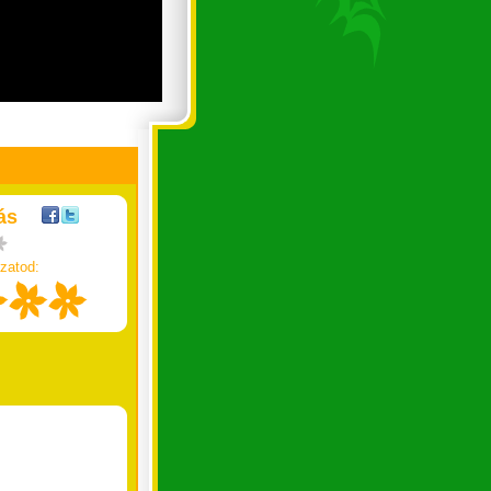
ás
zatod: