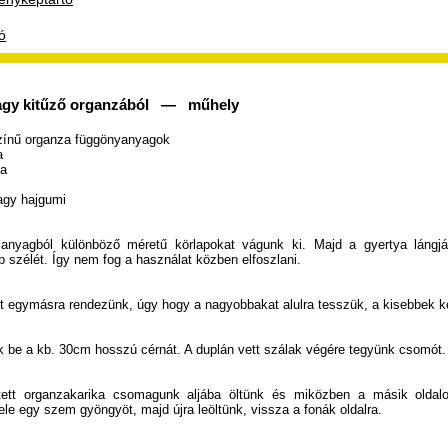
ó
agy kitűző organzából — műhely
zínű organza függönyanyagok
a
fa
vagy hajgumi
anyagból különböző méretű körlapokat vágunk ki. Majd a gyertya lángj
p szélét. Így nem fog a használat közben elfoszlani.
ot egymásra rendezünk, úgy hogy a nagyobbakat alulra tesszük, a kisebbek ker
k be a kb. 30cm hosszú cérnát. A duplán vett szálak végére tegyünk csomót.
tett organzakarika csomagunk aljába öltünk és miközben a másik oldal
ele egy szem gyöngyöt, majd újra leöltünk, vissza a fonák oldalra.