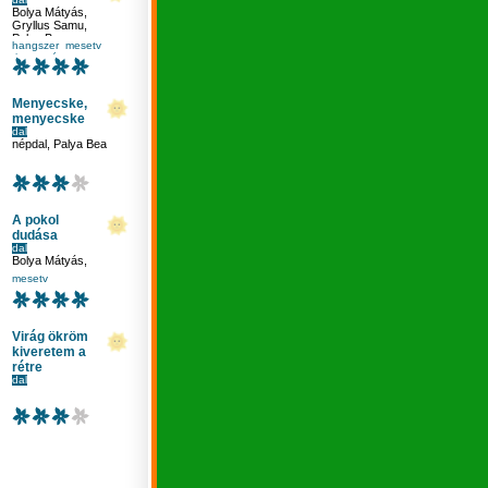
Bolya Mátyás
,
Gryllus Samu
,
Palya Bea
hangszer
mesetv
ritmus
tánc
Menyecske,
menyecske
dal
népdal
,
Palya Bea
A pokol
dudása
dal
Bolya Mátyás
,
Gryllus Samu
,
mesetv
Palya Bea
Virág ökröm
kiveretem a
rétre
dal
népdal
,
Palya Bea