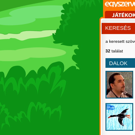
KERESÉS
a keresett szö
32
találat
DALOK