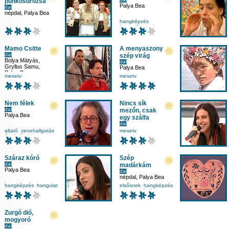
pünkösdrózsa
Palya Bea
dal
népdal
,
Palya Bea
hangképzés
harmadikosnak
kottával
népdal
Mamo Csitte
A menyaszony
dal
szép virág
Bolya Mátyás
,
dal
Gryllus Samu
,
Palya Bea
Palya Bea
mesetv
mesetv
Nem félek
Nincs sík
dal
mezőn, csak
Palya Bea
egy szálfa
dal
Balassi Bálint
,
altató
zenehallgatás
mesetv
Palya Bea
,
ének
ének-zene
Sebő Ferenc
Száraz kóró
Szép
dal
madárkám
Palya Bea
dal
népdal
,
Palya Bea
hangképzés
hangulat
elsősnek
hangképzés
mesetv
taps
mesetv
népdal
Zurgó dió,
mogyoró
dal