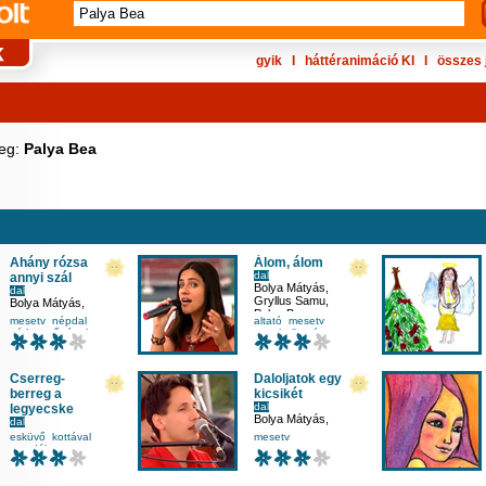
gyik
Ι
háttéranimáció KI
Ι
összes 
veg:
Palya Bea
Ahány rózsa
Álom, álom
dal
annyi szál
Bolya Mátyás
,
dal
Gryllus Samu
,
Bolya Mátyás
,
Palya Bea
Gryllus Samu
,
mesetv
népdal
altató
mesetv
Palya Bea
párkereső
ének-zene
zenehallgatás
ének-zene
Cserreg-
Daloljatok egy
berreg a
kicsikét
dal
legyecske
Bolya Mátyás
,
dal
Gryllus Samu
,
Palya Bea
esküvő
kottával
mesetv
Palya Bea
mondóka
másodikosnak