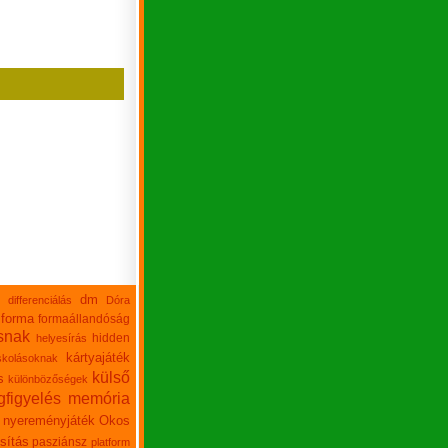
dm
differenciálás
Dóra
forma
formaállandóság
snak
hidden
helyesírás
kártyajáték
skolásoknak
külső
s
különbözőségek
figyelés
memória
nyereményjáték
Okos
sítás
pasziánsz
platform