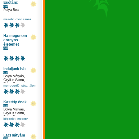
Esőtánc
dal
Palya Bea
mesetv
óvodásnak
Ha megunom
aranyos
életemet
dal
népdal
,
Palya Bea
Induljunk hát
dal
Bolya Mátyás
,
Gryllus Samu
,
Palya Bea
mendegélő
séta
álom
Kastély ének
dal
Bolya Mátyás
,
Gryllus Samu
,
Palya Bea
képzelet
mesetv
zenehallgatás
ének-zene
Laci bátyám
dal