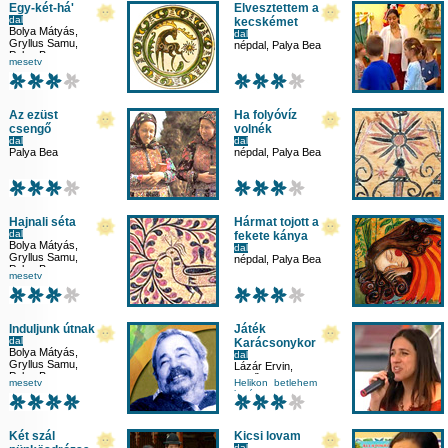
Egy-két-há'
Elvesztettem a
dal
kecskémet
Bolya Mátyás
,
dal
Gryllus Samu
,
népdal
,
Palya Bea
Palya Bea
mesetv
Az ezüst
Ha folyóvíz
csengő
volnék
dal
dal
Palya Bea
népdal
,
Palya Bea
Hajnali séta
Hármat tojott a
dal
fekete kánya
Bolya Mátyás
,
dal
Gryllus Samu
,
népdal
,
Palya Bea
Palya Bea
mesetv
Induljunk útnak
Játék
dal
Karácsonykor
Bolya Mátyás
,
dal
Gryllus Samu
,
Lázár Ervin
,
Palya Bea
Sebő Ferenc
,
mesetv
Helikon
betlehem
Palya Bea
karácsony
környezetismeret
Két szál
Kicsi lovam
dal