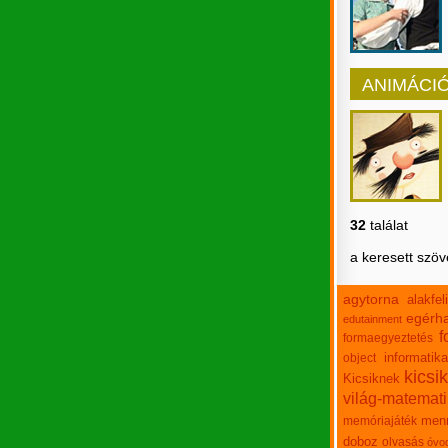
ANIMÁCI
32
találat
a keresett szö
agytorna
alakfe
egérha
edutainment
f
formaegyeztetés
informatika
object
kicsi
Kicsiknek
világ-matemat
men
memóriajáték
doboz
olvasás
óvo