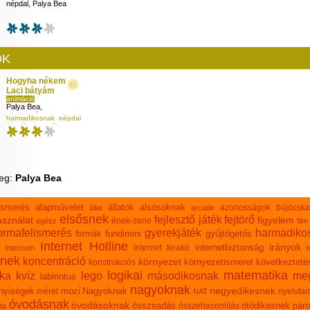
népdal
,
Palya Bea
ÓK
Hogyha nékem
Laci bátyám
animáció
Palya Bea
,
Gelley Bálint
harmadikosnak
népdal
szerelem
versfilm
veg:
Palya Bea
lismerés
alapművelet
állatok
alsósoknak
azonosságok
bújócska
állat
arcade
elsősnek
fejlesztő játék
fejtörő
sználat
figyelem
ének-zene
egész
film
ormafelismerés
gyerekjáték
harmadiko
fundimini
gyűjtögetős
formák
Internet Hotline
irányok
internetbiztonság
internet kirakó
Intercom
i
knek
koncentráció
környezet
környezetismeret
következteté
konstrukciós
logikai
matematika
ika
kvíz
lego
másodikosnak
meg
labirintus
nagyoknak
negyedikesnek
nyiségek
mozi
Nagyoknak
méret
nyelvtan
NAT
óvodásnak
óvodásoknak
összeadás
ötödikesnek
páro
összehasonlítás
da