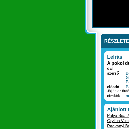
RÉSZLET
Leírás
A pokol 
dal
szerző
B
G
P
előadó
P
Jöjjön az örd
cimkék
m
Ajánlott
Palya Bea: 
Gryllus Vilm
Radványi Ba