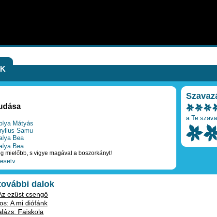
EK
Szavaz
dudása
a Te szava
olya Mátyás
ryllus Samu
alya Bea
alya Bea
ög mielőbb, s vigye magával a boszorkányt!
esetv
 további dalok
Az ezüst csengő
os: A mi diófánk
lázs: Faiskola