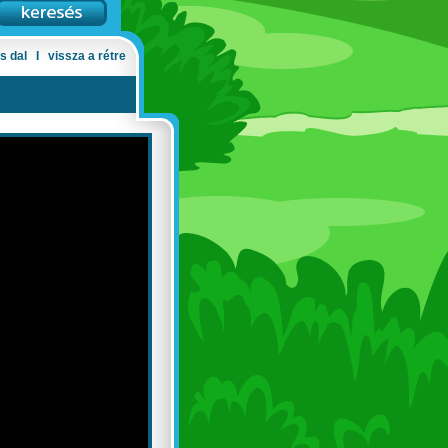
s dal
Ι
vissza a rétre