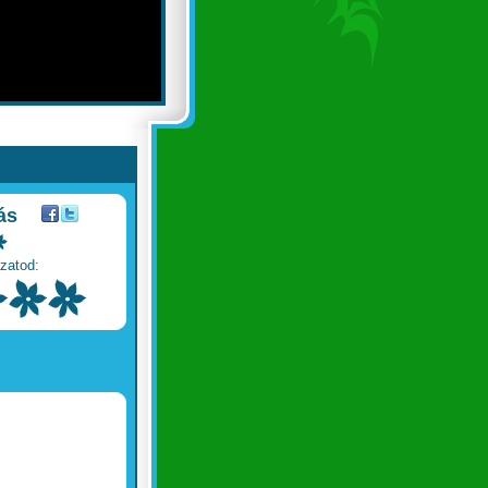
ás
zatod: