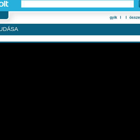
gyik
Ι
Ι
össze
DUDÁSA