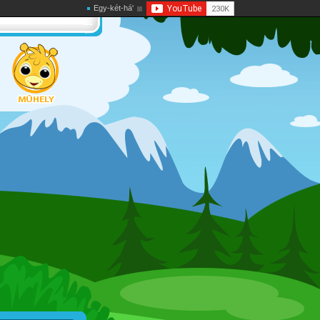
Egy-két-há'