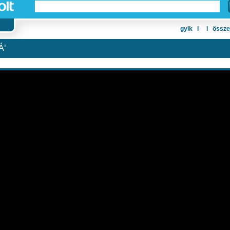
gyik
Ι
Ι
össze
Á'