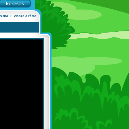
s dal
Ι
vissza a rétre