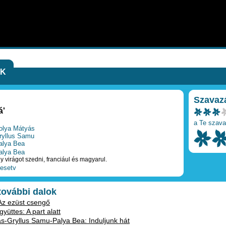
EK
Szavaz
á'
a Te szava
olya Mátyás
ryllus Samu
alya Bea
alya Bea
y virágot szedni, franciául és magyarul.
esetv
 további dalok
Az ezüst csengő
üttes: A part alatt
s-Gryllus Samu-Palya Bea: Induljunk hát