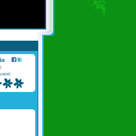
ás
zatod: