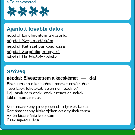
a Te szavazatod:
Ajánlott további dalok
népdal: Én elmentem a vásárba
népdal: Szép madárkám
népdal: Két szál pünkösdrózsa
népdal: Zurgó dió, mogyoró
népdal: Ha folyóvíz volnék
Szöveg
népdal: Elvesztettem a kecskémet — dal
Elvesztettem a kecskémet megver anyám érte.
Tova látok feketéket, vajon nem azok-e?
Hej, azok nem azok, azok szenes csutakok
többet nem aluszok
Komámasszony pincéjében ott a tyúkok tánca.
Komámasszony kiskertjében ott a tyúkok tánca.
Az én kicsi sánta kecském
Csak egyedül járja.