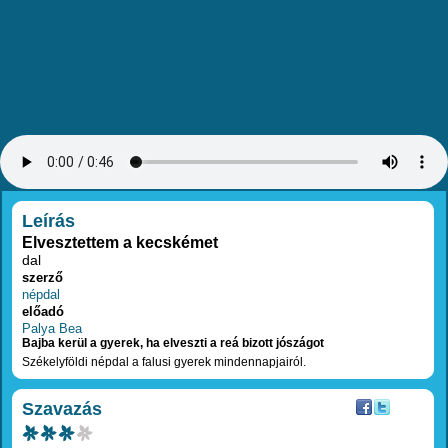
RÉSZLETEK
Leírás
Elvesztettem a kecskémet
dal
szerző
népdal
előadó
Palya Bea
Bajba kerül a gyerek, ha elveszti a reá bizott jószágot
Székelyföldi népdal a falusi gyerek mindennapjairól.
Szavazás