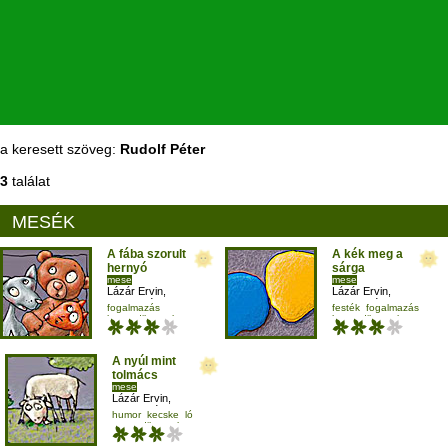
a keresett szöveg:
Rudolf Péter
3
találat
MESÉK
A fába szorult
A kék meg a
hernyó
sárga
mese
mese
Lázár Ervin
,
Lázár Ervin
,
Rudolf Péter
,
Rudolf Péter
,
fogalmazás
festék
fogalmazás
Kun Fruzsina
Kun Fruzsina
harmadikosnak
harmadikosnak
mese-vers
olvasás
jellemrajz
A nyúl mint
tolmács
mese
Lázár Ervin
,
Rudolf Péter
,
humor
kecske
ló
Kun Fruzsina
negyedikesnek