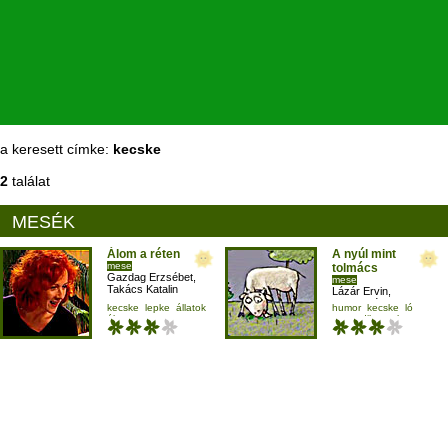
a keresett címke:
kecske
2
találat
MESÉK
Álom a réten
A nyúl mint
mese
tolmács
Gazdag Erzsébet
,
mese
Takács Katalin
Lázár Ervin
,
Rudolf Péter
,
kecske
lepke
állatok
humor
kecske
ló
Kun Fruzsina
álom
negyedikesnek