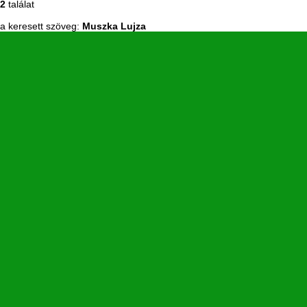
2
találat
a keresett szöveg:
Muszka Lujza