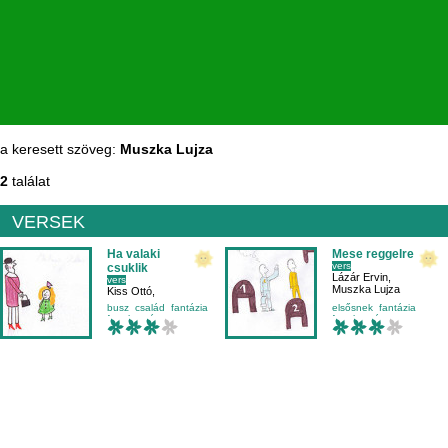
a keresett szöveg:
Muszka Lujza
2
találat
VERSEK
Ha valaki
Mese reggelre
vers
csuklik
Lázár Ervin
,
vers
Muszka Lujza
Kiss Ottó
,
Muszka Lujza
busz
család
fantázia
elsősnek
fantázia
fogalmazás
fogalmazás
mese-vers