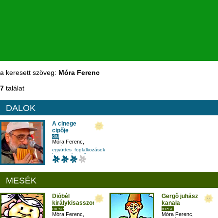
a keresett szöveg:
Móra Ferenc
7
találat
DALOK
A cinege
cipője
dal
Móra Ferenc
,
Kaláka együttes
együttes
foglalkozások
koncert
levegő
MESÉK
Dióbél
Gergő juhász
királykisasszony
kanala
mese
mese
Móra Ferenc
,
Móra Ferenc
,