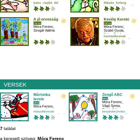
Szabó Gyula
,
Szabó Gyula
,
baba
család
dió
Mátyás
furfang
Kutas Gyula
Pintér Róbert
fogalmazás
harmadikosnak
juhász
A jó orvosság
Kevély Kereki
mese
mese
Móra Ferenc
,
Móra Ferenc
,
Szegál Valéria
Szabó Gyula
,
Kutas Gyula
harmadikosnak
mesefajták
olvasás
VERSEK
Mártonka
Zengő ABC
vers
levele
Móra Ferenc
,
vers
Vágó Soma
,
Móra Ferenc
,
Pintér Ádám
Fejes Péter
,
másodikosnak
beszédtechnika
Szabó Bence
nagypapa
olvasás
rím
betűtanulás
elsős
hang
7
találat
a keresett szöveg:
Móra Ferenc