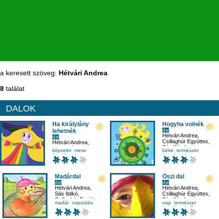
a keresett szöveg:
Hétvári Andrea
8
találat
DALOK
Ha királylány
Hogyha volnék
dal
lehetnék
Hétvári Andrea
,
dal
Csillaghúr Együttes
,
Hétvári Andrea
,
Sás Károly
Csillaghúr Együttes
,
képzelet
mese
béke
természet
Sás Károly
óvodásnak
óvodásnak
Madárdal
Őszi dal
dal
dal
Hétvári Andrea
,
Hétvári Andrea
,
Sás Ildikó
,
Csillaghúr Együttes
,
Csillaghúr Együttes
Sás Károly
madár
napsütés
nap
természet
tavasz
óvodásnak
ősz