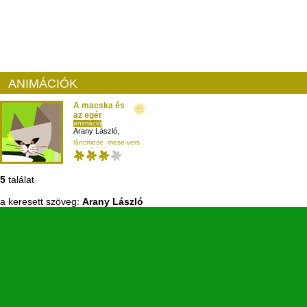
ANIMÁCIÓK
A macska és
az egér
animáció
Arany László
,
népmese
,
láncmese
mese-vers
Kardos Zsófia
mesefajták
másodikosnak
5
találat
a keresett szöveg:
Arany László