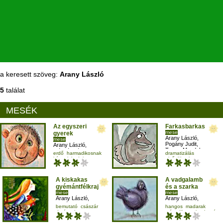
a keresett szöveg:
Arany László
5
találat
MESÉK
Az egyszeri
Farkasbarkas
mese
gyerek
Arany László
,
mese
Pogány Judit
,
Arany László
,
Terray Magdolna
Gáspár Sándor
,
erdő
harmadikosnak
dramatizálás
Kun Fruzsina
kása
lakodalom
elsősöknek
hangutánzás
mese-vers
A kiskakas
A vadgalamb
gyémántfélkrajcára
és a szarka
mese
mese
Arany László
,
Arany László
,
Pogány Judit
,
Pogány Judit
bemutató
császár
hangos
madarak
Szegedi Katalin
darázs
hangos
másodikosnak
olvasás