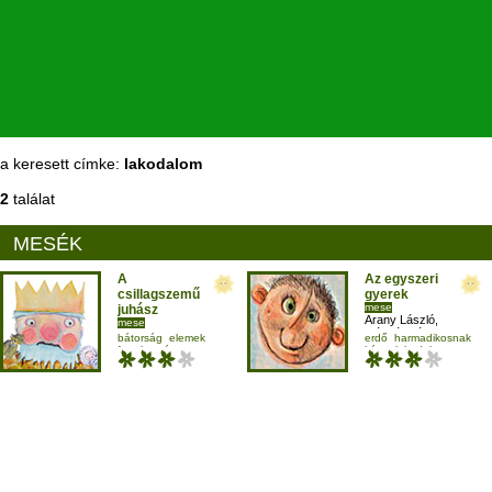
a keresett címke:
lakodalom
2
találat
MESÉK
A
Az egyszeri
csillagszemű
gyerek
mese
juhász
Arany László
,
mese
Gáspár Sándor
,
Zugmann Zoltán
,
bátorság
elemek
erdő
harmadikosnak
Kun Fruzsina
Szoboszlay Eszter
fogalmazás
kása
lakodalom
harmadikosnak