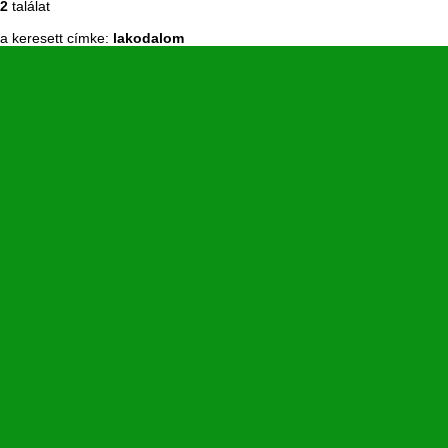
2
találat
a keresett címke:
lakodalom