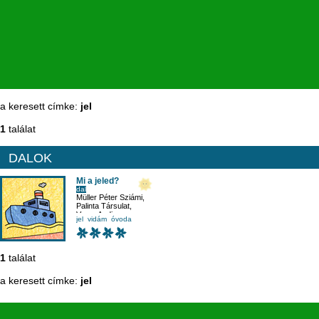
a keresett címke:
jel
1
találat
DALOK
Mi a jeled?
dal
Müller Péter Sziámi
,
Palinta Társulat
,
Veres Andi
jel
vidám
óvoda
1
találat
a keresett címke:
jel