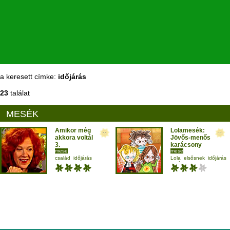
a keresett címke:
időjárás
23
találat
MESÉK
Amikor még
Lolamesék:
akkora voltál
Jövős-menős
3.
karácsony
mese
mese
Döbrentey Ildikó
,
D.Tóth Kriszta
család
időjárás
Lola
elsősnek
időjárás
Takács Katalin
környezetismeret
karácsony
külső világ-környezet