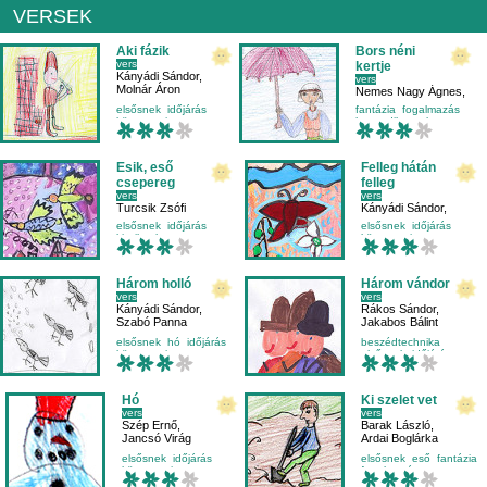
VERSEK
Aki fázik
Bors néni
vers
kertje
Kányádi Sándor
,
vers
Molnár Áron
Nemes Nagy Ágnes
,
Maradi Panna
elsősnek
időjárás
fantázia
fogalmazás
környezetismeret
harmadikosnak
külső világ-környezet
időjárás
Esik, eső
Felleg hátán
csepereg
felleg
vers
vers
Turcsik Zsófi
Kányádi Sándor
,
Mayer Manda
,
elsősnek
időjárás
elsősnek
időjárás
Bozsányi Beáta
kicsiknek
környezetismeret
környezetismeret
külső világ-környezet
Három holló
Három vándor
vers
vers
Kányádi Sándor
,
Rákos Sándor
,
Szabó Panna
Jakabos Bálint
elsősnek
hó
időjárás
beszédtechnika
környezetismeret
elsősnek
időjárás
külső világ-környezet
Hó
Ki szelet vet
vers
vers
Szép Ernő
,
Barak László
,
Jancsó Virág
Ardai Boglárka
elsősnek
időjárás
elsősnek
eső
fantázia
környezetismeret
fogalmazás
mese-vers