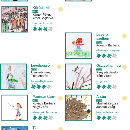
Körúti szél
vers
Kántor Péter
,
Ardai Boglárka
harmadikosnak
időjárás
környezetismeret
természet
Levél a
szélben
vers
Kovács Barbara
,
Kiss Zsanett
elsősnek
időjárás
képzelet
környezetismeret
Levélsöprő
Ősz volna még
vers
vers
Csanádi Imre
,
Kányádi Sándor
,
Tóth András
Tóth Viktor
beszédfejlesztés
időjárás
időjárás
környezetismeret
környezetismeret
másodikosnak
külső világ-környezet
évszakok
Papírsárkány
A sün
vers
vers
Kovács Barbara
,
Muskát Zsuzsa
,
Nagy Zsófi
Jancsó Virág
elsősnek
fantázia
beszédfejlesztés
időjárás
időjárás
környezetismeret
külső világ-környezet
mondóka
Tél