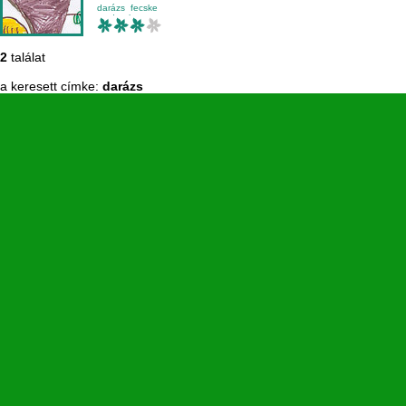
Pintér Ádám
darázs
fecske
madarak
mese-vers
2
találat
a keresett címke:
darázs