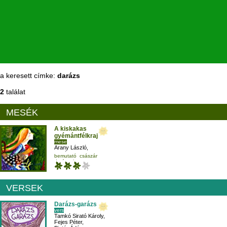
a keresett címke:
darázs
2
találat
MESÉK
A kiskakas
gyémántfélkrajcára
mese
Arany László
,
Pogány Judit
,
bemutató
császár
Szegedi Katalin
darázs
hangos
VERSEK
Darázs-garázs
vers
Tamkó Sirató Károly
,
Fejes Péter
,