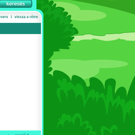
 vers
Ι
vissza a rétre