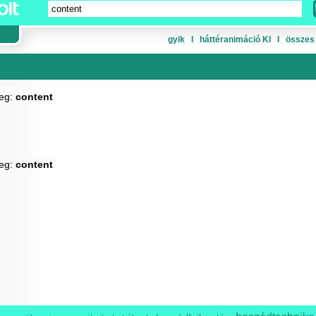
gyik
Ι
háttéranimáció KI
Ι
összes
veg:
content
veg:
content