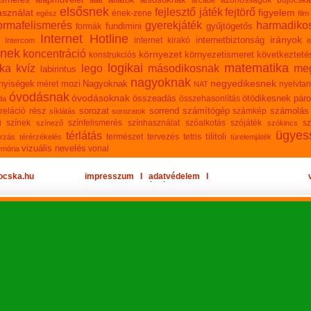
azonosságok
bújócska
állat
arcade
elsősnek
fejlesztő játék
fejtörő
sználat
figyelem
ének-zene
egész
film
ormafelismerés
gyerekjáték
harmadiko
fundimini
gyűjtögetős
formák
Internet Hotline
irányok
internetbiztonság
internet kirakó
Intercom
i
knek
koncentráció
környezet
környezetismeret
következteté
konstrukciós
logikai
matematika
ika
kvíz
lego
másodikosnak
meg
labirintus
nagyoknak
negyedikesnek
nyiségek
mozi
Nagyoknak
méret
nyelvtan
NAT
óvodásnak
óvodásoknak
összeadás
ötödikesnek
páro
összehasonlítás
da
rész
sorozat
sorrend
számítógép
számolás
reláció
számkép
síklátás
sorozatok
n
színek
színfelismerés
színhasználat
szóalkotás
szójáték
sz
színező
szókincs
ügyes
térlátás
tilitoli
természet
tervezés
tetris
rzás
térérzékelés
türelemjáték
vizuális nevelés
vonal
emória
ocska.hu
impresszum
Ι
adatvédelem
Ι
oldaltérkép