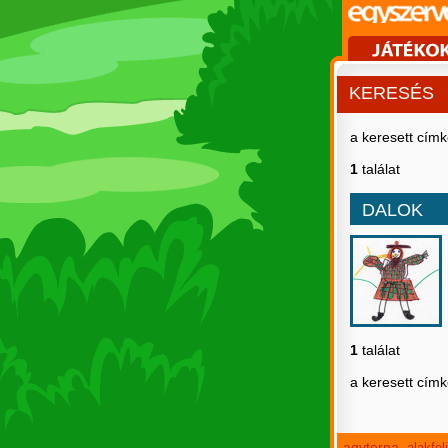
KERESÉS
a keresett cím
1
találat
DALOK
1
találat
a keresett cím
agytorna
alakfe