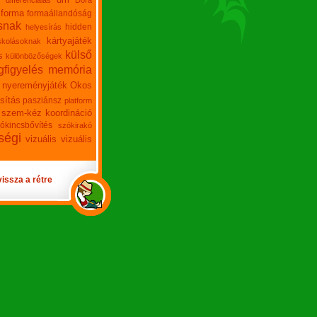
differenciálás
Dóra
forma
formaállandóság
snak
hidden
helyesírás
kártyajáték
skolásoknak
külső
s
különbözőségek
figyelés
memória
nyereményjáték
Okos
sítás
pasziánsz
platform
szem-kéz koordináció
ókincsbővítés
szókirakó
ségi
vizuális
vizuális
vissza a rétre