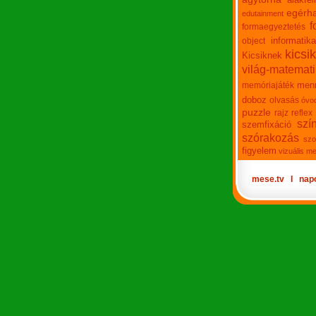
egérha
edutainment
f
formaegyeztetés
informatika
object
kicsi
Kicsiknek
világ-matemat
men
memóriajáték
doboz
olvasás
óvo
puzzle
rajz
reflex
szí
szemfixáció
szórakozás
szo
figyelem
vizuális m
mese.tv
Ι
nap