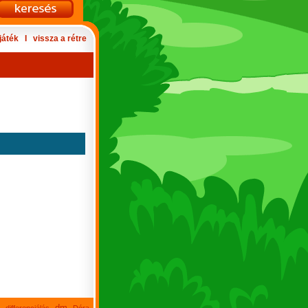
játék
Ι
vissza a rétre
dm