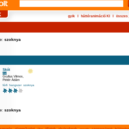
gyik
Ι
háttéranimáció KI
Ι
összes 
ke:
szoknya
Skót
dal
Gryllus Vilmos
,
Pintér Ádám
férfi
hangszer
szoknya
zenehallgatás
ke:
szoknya
lismerés
alapművelet
állatok
alsósoknak