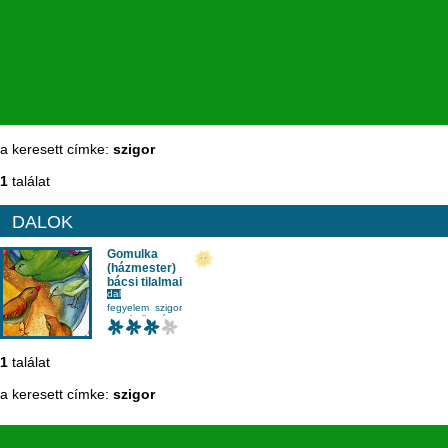
a keresett címke:
szigor
1
találat
DALOK
Gomulka
(házmester)
bácsi tilalmai
dal
Zalán Tibor
,
fegyelem
szigor
Kaláka együttes
zenehallgatás
ének-zene
1
találat
a keresett címke:
szigor