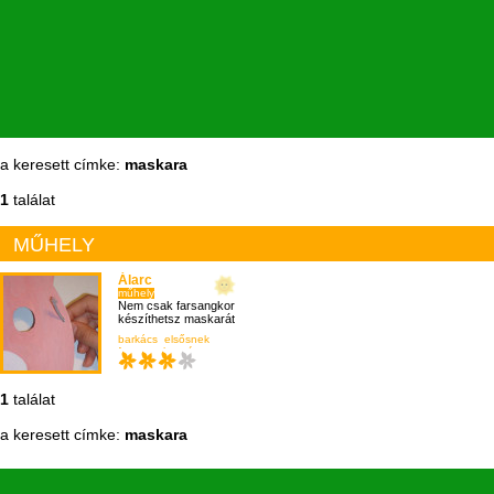
a keresett címke:
maskara
1
találat
MŰHELY
Álarc
műhely
Nem csak farsangkor
készíthetsz maskarát
barkács
elsősnek
farsang
kreatív
1
találat
a keresett címke:
maskara