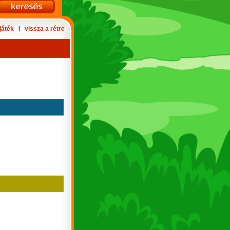
játék
Ι
vissza a rétre