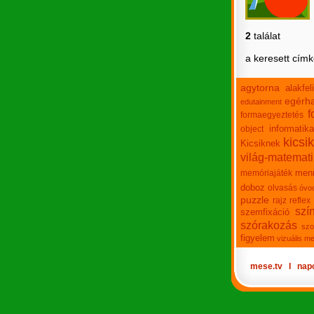
2
találat
a keresett cím
agytorna
alakfe
egérha
edutainment
f
formaegyeztetés
informatika
object
kicsi
Kicsiknek
világ-matemat
men
memóriajáték
doboz
olvasás
óvo
puzzle
rajz
reflex
szí
szemfixáció
szórakozás
szo
figyelem
vizuális m
mese.tv
Ι
nap