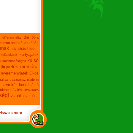
dm
differenciálás
Dóra
forma
formaállandóság
snak
hidden
helyesírás
kártyajáték
skolásoknak
külső
s
különbözőségek
figyelés
memória
nyereményjáték
Okos
sítás
pasziánsz
platform
szem-kéz koordináció
ókincsbővítés
szókirakó
ségi
vizuális
vizuális
vissza a rétre