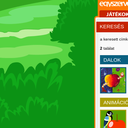
KERESÉS
a keresett cím
2
találat
DALOK
ANIMÁCI