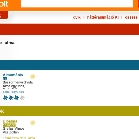
gyik
Ι
háttéranimáció KI
Ι
összes 
ke:
alma
Almamánia
dal
Böszörményi Gyula
,
Alma együttes
,
Buda Gábor
alma
együttes
gyümölcs
mese
ÓK
Bioalma
animáció
Gryllus Vilmos
,
Vas Zoltán
Fél(perces) Nóta
alma