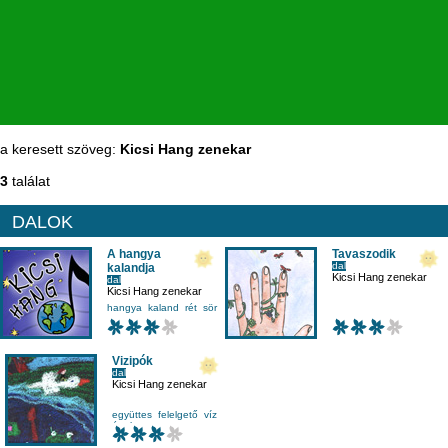
a keresett szöveg:
Kicsi Hang zenekar
3
találat
DALOK
A hangya
Tavaszodik
dal
kalandja
Kicsi Hang zenekar
dal
Kicsi Hang zenekar
hangya
kaland
rét
sör
Vizipók
dal
Kicsi Hang zenekar
együttes
felelgető
víz
ének-zene