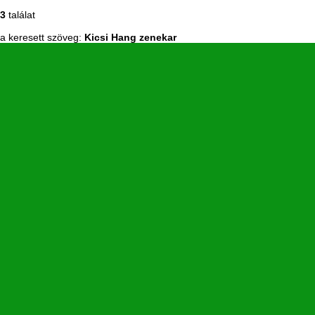
3
találat
a keresett szöveg:
Kicsi Hang zenekar